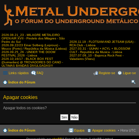
2026.08.21_23 - MILAGRE METALEIRO
OPEN AIR XVII - Pindelo dos Milagres - São
Pedro do Sul
2026.11.19 - FLOTSAM AND JETSAM (USA) -
2026.09.22/23 Einar Solberg (Leprous) -
RCA Club - Lisboa
Mouco (Porto) / República da Música (Lisboa)
2027.03.31 - UUHAI + ACYL + BLOSSOM
2026.09.25_26 - UNDER THE DOOM
CULT - Republica da Musica - Lisboa
FESTIVAL 2026 - Lisboa
2027.07.09_10 - Bajonca Rock Fest -
2026.10.16/17 - BLACK BOX FEST
Valadares (Viseu)
(Guimarães) @ TROVADORES DO CANO -
ÚLTIMAS BANDAS DIVULGADAS!!!
Links rápidos
FAQ
Registe-se
Ligue-se
Índice do Fórum
es
Apagar cookies
qui
sar
Apagar todos os cookies?
Índice do Fórum
Equipa
Apagar cookies
Hora UTC
Desenvolvido por
phpBB
® Forum Software © phpBB Limited