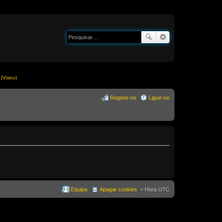
(Viseu)
Registe-se
Ligue-se
Equipa
Apagar cookies
Hora UTC