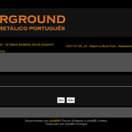
NO - ÚLTIMAS BANDAS DIVULGADAS!!!
2027.07.09_10 - Bajonca Rock Fest - Valadares 
sboa
Desenvolvido por
phpBB
® Forum Software © phpBB Limited
Traduzido por phpBB Portugal