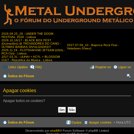
2026.09.25_26 - UNDER THE DOOM
FESTIVAL 2026 - Lisboa
2026.10.16/17 - BLACK BOX FEST
(Guimarães) @ TROVADORES DO CANO -
2027.07.09_10 - Bajonca Rock Fest -
ÚLTIMAS BANDAS DIVULGADAS!!!
Valadares (Viseu)
2026.11.19 - FLOTSAM AND JETSAM (USA) -
RCA Club - Lisboa
2027.03.31 - UUHAI + ACYL + BLOSSOM
CULT - Republica da Musica - Lisboa
Links rápidos
FAQ
Registe-se
Ligue-se
Índice do Fórum
es
Apagar cookies
qui
sar
Apagar todos os cookies?
Índice do Fórum
Equipa
Apagar cookies
Hora UTC
Desenvolvido por
phpBB
® Forum Software © phpBB Limited
Traduzido por phpBB Portugal