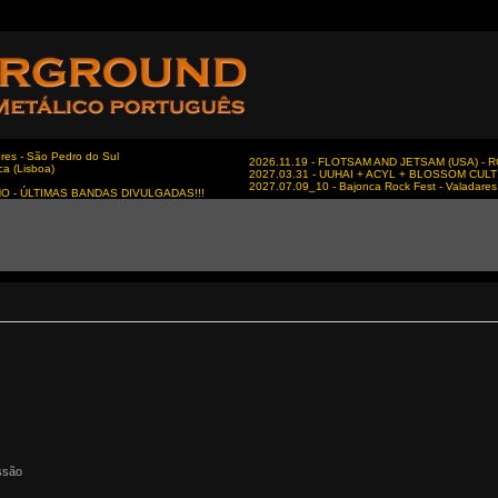
es - São Pedro do Sul
2026.11.19 - FLOTSAM AND JETSAM (USA) - RC
ca (Lisboa)
2027.03.31 - UUHAI + ACYL + BLOSSOM CULT - 
2027.07.09_10 - Bajonca Rock Fest - Valadares 
NO - ÚLTIMAS BANDAS DIVULGADAS!!!
ssão