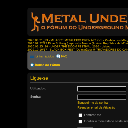
2026.08.21_23 - MILAGRE METALEIRO OPEN AIR XVII - Pindelo dos Milagr
2026.09.22/23 Einar Solberg (Leprous) - Mouco (Porto) / República da Músi
2026.09.25_26 - UNDER THE DOOM FESTIVAL 2026 - Lisboa
2026.10.16/17 - BLACK BOX FEST (Guimarães) @ TROVADORES DO CA
Links rápidos
FAQ
Índice do Fórum
Ligue-se
Utilizador:
Senha:
Esqueci-me da senha
Reenviar email de Ativação
Lembrar-me
Ocultar o meu estado nesta se