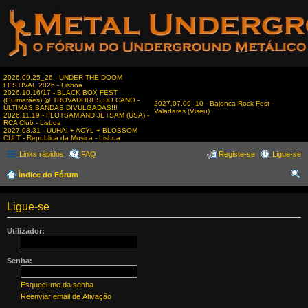
2026.09.25_26 - UNDER THE DOOM
FESTIVAL 2026 - Lisboa
2026.10.16/17 - BLACK BOX FEST
(Guimarães) @ TROVADORES DO CANO -
2027.07.09_10 - Bajonca Rock Fest -
ÚLTIMAS BANDAS DIVULGADAS!!!
Valadares (Viseu)
2026.11.19 - FLOTSAM AND JETSAM (USA) -
RCA Club - Lisboa
2027.03.31 - UUHAI + ACYL + BLOSSOM
CULT - Republica da Musica - Lisboa
Links rápidos
FAQ
Registe-se
Ligue-se
Índice do Fórum
es
Ligue-se
qui
sar
Utilizador:
Senha:
Esqueci-me da senha
Reenviar email de Ativação