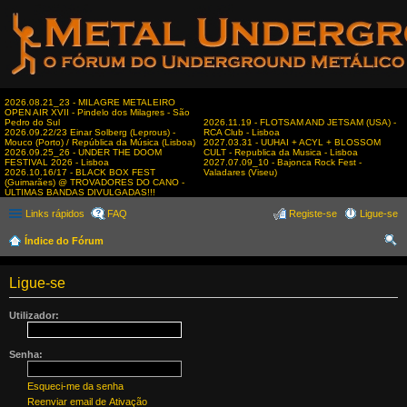
2026.08.21_23 - MILAGRE METALEIRO
OPEN AIR XVII - Pindelo dos Milagres - São
Pedro do Sul
2026.11.19 - FLOTSAM AND JETSAM (USA) -
2026.09.22/23 Einar Solberg (Leprous) -
RCA Club - Lisboa
Mouco (Porto) / República da Música (Lisboa)
2027.03.31 - UUHAI + ACYL + BLOSSOM
2026.09.25_26 - UNDER THE DOOM
CULT - Republica da Musica - Lisboa
FESTIVAL 2026 - Lisboa
2027.07.09_10 - Bajonca Rock Fest -
2026.10.16/17 - BLACK BOX FEST
Valadares (Viseu)
(Guimarães) @ TROVADORES DO CANO -
ÚLTIMAS BANDAS DIVULGADAS!!!
Links rápidos
FAQ
Registe-se
Ligue-se
Índice do Fórum
es
Ligue-se
qui
sar
Utilizador:
Senha:
Esqueci-me da senha
Reenviar email de Ativação