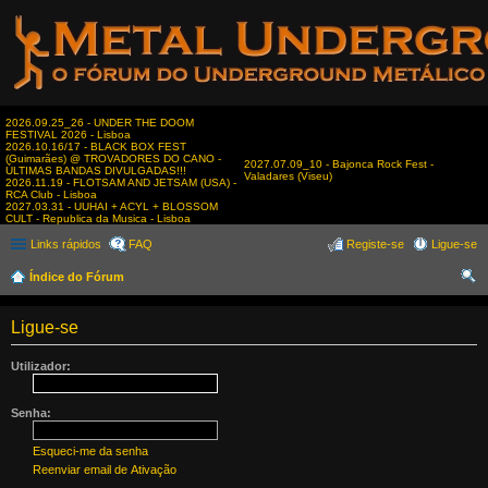
2026.09.25_26 - UNDER THE DOOM
FESTIVAL 2026 - Lisboa
2026.10.16/17 - BLACK BOX FEST
(Guimarães) @ TROVADORES DO CANO -
2027.07.09_10 - Bajonca Rock Fest -
ÚLTIMAS BANDAS DIVULGADAS!!!
Valadares (Viseu)
2026.11.19 - FLOTSAM AND JETSAM (USA) -
RCA Club - Lisboa
2027.03.31 - UUHAI + ACYL + BLOSSOM
CULT - Republica da Musica - Lisboa
Links rápidos
FAQ
Registe-se
Ligue-se
Índice do Fórum
es
Ligue-se
qui
sar
Utilizador:
Senha:
Esqueci-me da senha
Reenviar email de Ativação