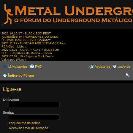
2026.10.16/17 - BLACK BOX FEST
(Guimarães) @ TROVADORES DO CANO -
ÚLTIMAS BANDAS DIVULGADAS!!!
2026.11.19 - FLOTSAM AND JETSAM (USA) -
RCA Club - Lisboa
2027.03.31 - UUHAI + ACYL + BLOSSOM
CULT - Republica da Musica - Lisboa
2027.07.09_10 - Bajonca Rock Fest -
Valadares (Viseu)
Links rápidos
FAQ
Registe-se
Ligue-se
Índice do Fórum
es
Ligue-se
qui
sar
Utilizador:
Senha:
Esqueci-me da senha
Reenviar email de Ativação