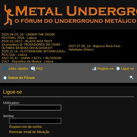
2026.09.25_26 - UNDER THE DOOM
FESTIVAL 2026 - Lisboa
2026.10.16/17 - BLACK BOX FEST
(Guimarães) @ TROVADORES DO CANO -
2027.07.09_10 - Bajonca Rock Fest -
ÚLTIMAS BANDAS DIVULGADAS!!!
Valadares (Viseu)
2026.11.19 - FLOTSAM AND JETSAM (USA) -
RCA Club - Lisboa
2027.03.31 - UUHAI + ACYL + BLOSSOM
CULT - Republica da Musica - Lisboa
Links rápidos
FAQ
Registe-se
Ligue-se
Índice do Fórum
es
Ligue-se
qui
sar
Utilizador:
Senha:
Esqueci-me da senha
Reenviar email de Ativação