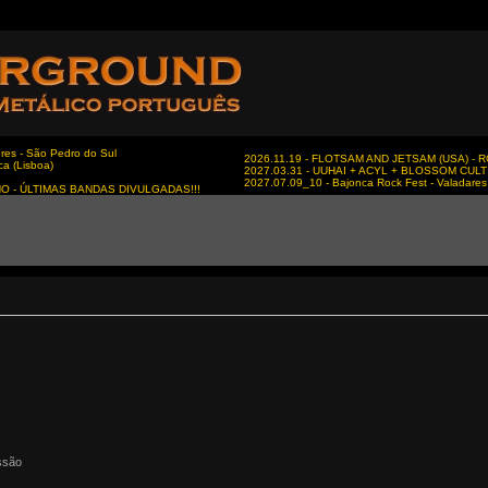
es - São Pedro do Sul
2026.11.19 - FLOTSAM AND JETSAM (USA) - RC
ca (Lisboa)
2027.03.31 - UUHAI + ACYL + BLOSSOM CULT - 
2027.07.09_10 - Bajonca Rock Fest - Valadares 
NO - ÚLTIMAS BANDAS DIVULGADAS!!!
ssão