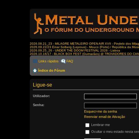
2026.08.21_23 - MILAGRE METALEIRO OPEN AIR XVII - Pindelo dos Milagr
2026.09.22/23 Einar Solberg (Leprous) - Mouco (Porto) / República da Músi
2026.09.25_26 - UNDER THE DOOM FESTIVAL 2026 - Lisboa
2026.10.16/17 - BLACK BOX FEST (Guimarães) @ TROVADORES DO CA
Links rápidos
FAQ
Índice do Fórum
Ligue-se
Utilizador:
Senha:
Esqueci-me da senha
Reenviar email de Ativação
Lembrar-me
Ocultar o meu estado nesta se