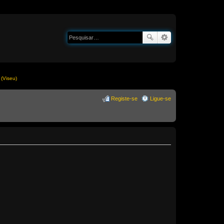
(Viseu)
Registe-se
Ligue-se