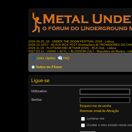
2026.09.25_26 - UNDER THE DOOM FESTIVAL 2026 - Lisboa
2026.10.16/17 - BLACK BOX FEST (Guimarães) @ TROVADORES DO CA
2026.11.19 - FLOTSAM AND JETSAM (USA) - RCA Club - Lisboa
2027.03.31 - UUHAI + ACYL + BLOSSOM CULT - Republica da Musica - Li
Links rápidos
FAQ
Índice do Fórum
Ligue-se
Utilizador:
Senha:
Esqueci-me da senha
Reenviar email de Ativação
Lembrar-me
Ocultar o meu estado nesta se