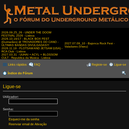
2026.09.25_26 - UNDER THE DOOM
FESTIVAL 2026 - Lisboa
2026.10.16/17 - BLACK BOX FEST
(Guimarães) @ TROVADORES DO CANO -
2027.07.09_10 - Bajonca Rock Fest -
ÚLTIMAS BANDAS DIVULGADAS!!!
Valadares (Viseu)
2026.11.19 - FLOTSAM AND JETSAM (USA) -
RCA Club - Lisboa
2027.03.31 - UUHAI + ACYL + BLOSSOM
CULT - Republica da Musica - Lisboa
Links rápidos
FAQ
Registe-se
Ligue-se
Índice do Fórum
es
Ligue-se
qui
sar
Utilizador:
Senha:
Esqueci-me da senha
Reenviar email de Ativação