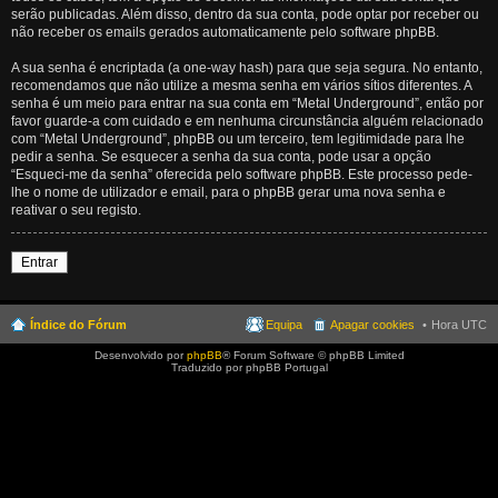
serão publicadas. Além disso, dentro da sua conta, pode optar por receber ou
não receber os emails gerados automaticamente pelo software phpBB.
A sua senha é encriptada (a one-way hash) para que seja segura. No entanto,
recomendamos que não utilize a mesma senha em vários sítios diferentes. A
senha é um meio para entrar na sua conta em “Metal Underground”, então por
favor guarde-a com cuidado e em nenhuma circunstância alguém relacionado
com “Metal Underground”, phpBB ou um terceiro, tem legitimidade para lhe
pedir a senha. Se esquecer a senha da sua conta, pode usar a opção
“Esqueci-me da senha” oferecida pelo software phpBB. Este processo pede-
lhe o nome de utilizador e email, para o phpBB gerar uma nova senha e
reativar o seu registo.
Entrar
Índice do Fórum
Equipa
Apagar cookies
Hora UTC
Desenvolvido por
phpBB
® Forum Software © phpBB Limited
Traduzido por phpBB Portugal