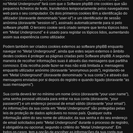
no“Metal Underground” fará com que o Software phpBB crie cookies que são
pequenos ficheiros de texto, transferidos temporariamente pelos navegadores
web para o seu computador. Os dois primeiros cookies têm a identificação do
utilizador (doravante denominado “user-id”) e um identificador de sessão
anónima (doravante “session-id”), assinado automaticamente para si pelo
software phpBB. O terceiro cookie será criado sempre que tenha tópicos lidos
em “Metal Underground” e é usado para registar os tópicos lidos, aumentando
assim sua experiência como utilizador.
Podem também ser criados cookies externos ao software phpBB enquanto
navegar no “Metal Underground”, ainda que estes sejam externos o âmbito
destes cookies é proteger as páginas criadas pelo Software phpBB. A segunda
maneira de recolher informações suas é através das mensagens que partilha
connosco. Esta recolha pode fazer-se mas não está limitada a: mensagens
enquanto utilizador anónimo (doravante “anonymous posts”), registando-se
em “Metal Underground” (doravante denominado “a sua conta”) e através das
mensagens enviadas por si depois do registro e quando ligado (doravante “as
suas mensagens”).
Sua conta deverá ter no mínimo um nome único (doravante “your user name”),
uma senha pessoal utilizada para entrar na sua conta (doravante, “your
password”) e um endereço pessoal de email válido (doravante “your email”).
As informações da sua conta em “Metal Underground” são protegidas pelas
leis de proteção de dados aplicáveis no nosso país. Qualquer outra
informação além do seu nome de utilizador, da sua senha e do seu endereço
de email solicitados pelo “Metal Underground” durante o processo de registro,
é obrigatória ou opcional, segundo o critério do “Metal Underground”. Em
todos os casos, tem a opção de escolher as informações da sua conta que