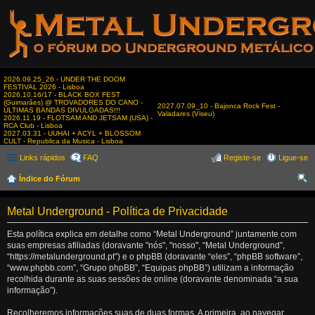
2026.09.25_26 - UNDER THE DOOM
FESTIVAL 2026 - Lisboa
2026.10.16/17 - BLACK BOX FEST
(Guimarães) @ TROVADORES DO CANO -
2027.07.09_10 - Bajonca Rock Fest -
ÚLTIMAS BANDAS DIVULGADAS!!!
Valadares (Viseu)
2026.11.19 - FLOTSAM AND JETSAM (USA) -
RCA Club - Lisboa
2027.03.31 - UUHAI + ACYL + BLOSSOM
CULT - Republica da Musica - Lisboa
Links rápidos
FAQ
Registe-se
Ligue-se
Índice do Fórum
es
Metal Underground - Política de Privacidade
qui
sar
Esta política explica em detalhe como “Metal Underground” juntamente com
suas empresas afiliadas (doravante "nós", "nosso", “Metal Underground”,
“https://metalunderground.pt”) e o phpBB (doravante “eles”, “phpBB software”,
“www.phpbb.com”, “Grupo phpBB”, “Equipas phpBB”) utilizam a informação
recolhida durante as suas sessões de online (doravante denominada “a sua
informação”).
Recolheremos informações suas de duas formas. A primeira, ao navegar