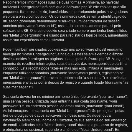
Recolheremos informações suas de duas formas. A primeira, ao navegar
no“Metal Underground” fará com que o Software phpBB crie cookies que são
pequenos ficheiros de texto, transferidos temporariamente pelos navegadores
web para o seu computador. Os dois primeiros cookies têm a identificação do
utilizador (doravante denominado “user-id”) e um identificador de sessão
anónima (doravante “session-id”), assinado automaticamente para si pelo
software phpBB. O terceiro cookie será criado sempre que tenha tópicos lidos
em “Metal Underground” e é usado para registar os tópicos lidos, aumentando
assim sua experiência como utilizador.
Podem também ser criados cookies externos ao software phpBB enquanto
navegar no “Metal Underground”, ainda que estes sejam externos o âmbito
destes cookies é proteger as páginas criadas pelo Software phpBB. A segunda
maneira de recolher informações suas é através das mensagens que partilha
connosco. Esta recolha pode fazer-se mas não está limitada a: mensagens
enquanto utilizador anónimo (doravante “anonymous posts”), registando-se
em “Metal Underground” (doravante denominado “a sua conta”) e através das
mensagens enviadas por si depois do registro e quando ligado (doravante “as
suas mensagens”).
Sua conta deverá ter no mínimo um nome único (doravante “your user name”),
uma senha pessoal utilizada para entrar na sua conta (doravante, “your
password”) e um endereço pessoal de email válido (doravante “your email”).
As informações da sua conta em “Metal Underground” são protegidas pelas
leis de proteção de dados aplicáveis no nosso país. Qualquer outra
informação além do seu nome de utilizador, da sua senha e do seu endereço
de email solicitados pelo “Metal Underground” durante o processo de registro,
é obrigatória ou opcional, segundo o critério do “Metal Underground”. Em