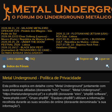
2026.08.21_23 - MILAGRE METALEIRO
OPEN AIR XVII - Pindelo dos Milagres - São
Pedro do Sul
2026.11.19 - FLOTSAM AND JETSAM (USA) -
2026.09.22/23 Einar Solberg (Leprous) -
RCA Club - Lisboa
Mouco (Porto) / República da Música (Lisboa)
2027.03.31 - UUHAI + ACYL + BLOSSOM
2026.09.25_26 - UNDER THE DOOM
CULT - Republica da Musica - Lisboa
FESTIVAL 2026 - Lisboa
2027.07.09_10 - Bajonca Rock Fest -
2026.10.16/17 - BLACK BOX FEST
Valadares (Viseu)
(Guimarães) @ TROVADORES DO CANO -
ÚLTIMAS BANDAS DIVULGADAS!!!
Links rápidos
FAQ
Registe-se
Ligue-se
Índice do Fórum
es
Metal Underground - Política de Privacidade
qui
sar
Esta política explica em detalhe como “Metal Underground” juntamente com
suas empresas afiliadas (doravante "nós", "nosso", “Metal Underground”,
“https://metalunderground.pt”) e o phpBB (doravante “eles”, “phpBB software”,
“www.phpbb.com”, “Grupo phpBB”, “Equipas phpBB”) utilizam a informação
recolhida durante as suas sessões de online (doravante denominada “a sua
informação”).