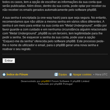
todos os casos, tem a opção de escolher as informações da sua conta que
serão publicadas. Além disso, dentro da sua conta, pode optar por receber ou
não receber os emails gerados automaticamente pelo software phpBB.
A sua senha é encriptada (a one-way hash) para que seja segura. No entanto,
recomendamos que não utilize a mesma senha em vários sítios diferentes. A
senha é um meio para entrar na sua conta em “Metal Underground”, então por
favor guarde-a com cuidado e em nenhuma circunstância alguém relacionado
com “Metal Underground”, phpBB ou um terceiro, tem legitimidade para lhe
pedir a senha. Se esquecer a senha da sua conta, pode usar a opção
“Esqueci-me da senha” oferecida pelo software phpBB. Este processo pede-
lhe o nome de utilizador e email, para o phpBB gerar uma nova senha e
reativar o seu registo.
Entrar
Índice do Fórum
Equipa
Apagar cookies
Hora UTC
Desenvolvido por
phpBB
® Forum Software © phpBB Limited
Traduzido por phpBB Portugal