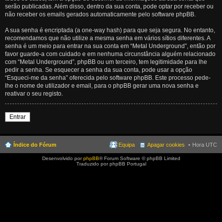
serão publicadas. Além disso, dentro da sua conta, pode optar por receber ou
não receber os emails gerados automaticamente pelo software phpBB.
A sua senha é encriptada (a one-way hash) para que seja segura. No entanto,
recomendamos que não utilize a mesma senha em vários sítios diferentes. A
senha é um meio para entrar na sua conta em “Metal Underground”, então por
favor guarde-a com cuidado e em nenhuma circunstância alguém relacionado
com “Metal Underground”, phpBB ou um terceiro, tem legitimidade para lhe
pedir a senha. Se esquecer a senha da sua conta, pode usar a opção
“Esqueci-me da senha” oferecida pelo software phpBB. Este processo pede-
lhe o nome de utilizador e email, para o phpBB gerar uma nova senha e
reativar o seu registo.
Entrar
Índice do Fórum
Equipa
Apagar cookies
Hora UTC
Desenvolvido por
phpBB
® Forum Software © phpBB Limited
Traduzido por phpBB Portugal