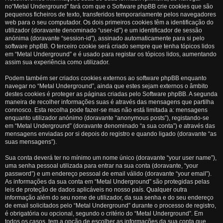
no“Metal Underground” fará com que o Software phpBB crie cookies que são
pequenos ficheiros de texto, transferidos temporariamente pelos navegadores
web para o seu computador. Os dois primeiros cookies têm a identificação do
utilizador (doravante denominado “user-id”) e um identificador de sessão
anónima (doravante “session-id”), assinado automaticamente para si pelo
software phpBB. O terceiro cookie será criado sempre que tenha tópicos lidos
em “Metal Underground” e é usado para registar os tópicos lidos, aumentando
assim sua experiência como utilizador.
Podem também ser criados cookies externos ao software phpBB enquanto
navegar no “Metal Underground”, ainda que estes sejam externos o âmbito
destes cookies é proteger as páginas criadas pelo Software phpBB. A segunda
maneira de recolher informações suas é através das mensagens que partilha
connosco. Esta recolha pode fazer-se mas não está limitada a: mensagens
enquanto utilizador anónimo (doravante “anonymous posts”), registando-se
em “Metal Underground” (doravante denominado “a sua conta”) e através das
mensagens enviadas por si depois do registro e quando ligado (doravante “as
suas mensagens”).
Sua conta deverá ter no mínimo um nome único (doravante “your user name”),
uma senha pessoal utilizada para entrar na sua conta (doravante, “your
password”) e um endereço pessoal de email válido (doravante “your email”).
As informações da sua conta em “Metal Underground” são protegidas pelas
leis de proteção de dados aplicáveis no nosso país. Qualquer outra
informação além do seu nome de utilizador, da sua senha e do seu endereço
de email solicitados pelo “Metal Underground” durante o processo de registro,
é obrigatória ou opcional, segundo o critério do “Metal Underground”. Em
todos os casos, tem a opção de escolher as informações da sua conta que