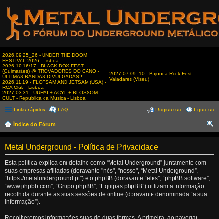
2026.09.25_26 - UNDER THE DOOM
FESTIVAL 2026 - Lisboa
2026.10.16/17 - BLACK BOX FEST
(Guimarães) @ TROVADORES DO CANO -
2027.07.09_10 - Bajonca Rock Fest -
ÚLTIMAS BANDAS DIVULGADAS!!!
Valadares (Viseu)
2026.11.19 - FLOTSAM AND JETSAM (USA) -
RCA Club - Lisboa
2027.03.31 - UUHAI + ACYL + BLOSSOM
CULT - Republica da Musica - Lisboa
Links rápidos
FAQ
Registe-se
Ligue-se
Índice do Fórum
es
Metal Underground - Política de Privacidade
qui
sar
Esta política explica em detalhe como “Metal Underground” juntamente com
suas empresas afiliadas (doravante "nós", "nosso", “Metal Underground”,
“https://metalunderground.pt”) e o phpBB (doravante “eles”, “phpBB software”,
“www.phpbb.com”, “Grupo phpBB”, “Equipas phpBB”) utilizam a informação
recolhida durante as suas sessões de online (doravante denominada “a sua
informação”).
Recolheremos informações suas de duas formas. A primeira, ao navegar