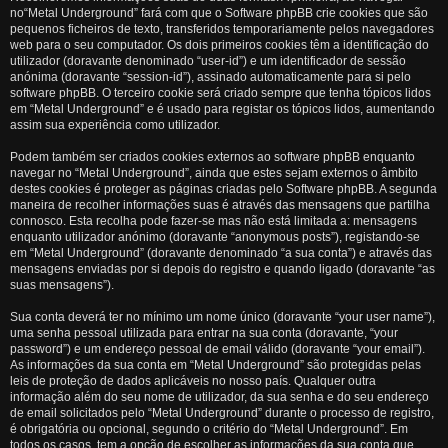
no“Metal Underground” fará com que o Software phpBB crie cookies que são
pequenos ficheiros de texto, transferidos temporariamente pelos navegadores
web para o seu computador. Os dois primeiros cookies têm a identificação do
utilizador (doravante denominado “user-id”) e um identificador de sessão
anónima (doravante “session-id”), assinado automaticamente para si pelo
software phpBB. O terceiro cookie será criado sempre que tenha tópicos lidos
em “Metal Underground” e é usado para registar os tópicos lidos, aumentando
assim sua experiência como utilizador.
Podem também ser criados cookies externos ao software phpBB enquanto
navegar no “Metal Underground”, ainda que estes sejam externos o âmbito
destes cookies é proteger as páginas criadas pelo Software phpBB. A segunda
maneira de recolher informações suas é através das mensagens que partilha
connosco. Esta recolha pode fazer-se mas não está limitada a: mensagens
enquanto utilizador anónimo (doravante “anonymous posts”), registando-se
em “Metal Underground” (doravante denominado “a sua conta”) e através das
mensagens enviadas por si depois do registro e quando ligado (doravante “as
suas mensagens”).
Sua conta deverá ter no mínimo um nome único (doravante “your user name”),
uma senha pessoal utilizada para entrar na sua conta (doravante, “your
password”) e um endereço pessoal de email válido (doravante “your email”).
As informações da sua conta em “Metal Underground” são protegidas pelas
leis de proteção de dados aplicáveis no nosso país. Qualquer outra
informação além do seu nome de utilizador, da sua senha e do seu endereço
de email solicitados pelo “Metal Underground” durante o processo de registro,
é obrigatória ou opcional, segundo o critério do “Metal Underground”. Em
todos os casos, tem a opção de escolher as informações da sua conta que