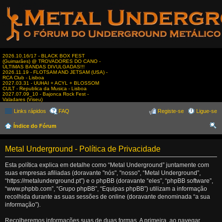
2026.10.16/17 - BLACK BOX FEST
(Guimarães) @ TROVADORES DO CANO -
ÚLTIMAS BANDAS DIVULGADAS!!!
2026.11.19 - FLOTSAM AND JETSAM (USA) -
RCA Club - Lisboa
2027.03.31 - UUHAI + ACYL + BLOSSOM
CULT - Republica da Musica - Lisboa
2027.07.09_10 - Bajonca Rock Fest -
Valadares (Viseu)
Links rápidos
FAQ
Registe-se
Ligue-se
Índice do Fórum
es
Metal Underground - Política de Privacidade
qui
sar
Esta política explica em detalhe como “Metal Underground” juntamente com
suas empresas afiliadas (doravante "nós", "nosso", “Metal Underground”,
“https://metalunderground.pt”) e o phpBB (doravante “eles”, “phpBB software”,
“www.phpbb.com”, “Grupo phpBB”, “Equipas phpBB”) utilizam a informação
recolhida durante as suas sessões de online (doravante denominada “a sua
informação”).
Recolheremos informações suas de duas formas. A primeira, ao navegar