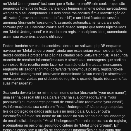
no“Metal Underground” fará com que o Software phpBB crie cookies que são
pequenos ficheiros de texto, transferidos temporariamente pelos navegadores
web para o seu computador. Os dois primeiros cookies têm a identificação do
utilizador (doravante denominado “user-id”) e um identificador de sessão
anónima (doravante “session-id”), assinado automaticamente para si pelo
software phpBB. O terceiro cookie será criado sempre que tenha tópicos lidos
em “Metal Underground” e é usado para registar os tópicos lidos, aumentando
assim sua experiência como utilizador.
Podem também ser criados cookies externos ao software phpBB enquanto
navegar no “Metal Underground”, ainda que estes sejam externos o âmbito
destes cookies é proteger as páginas criadas pelo Software phpBB. A segunda
maneira de recolher informações suas é através das mensagens que partilha
connosco. Esta recolha pode fazer-se mas não está limitada a: mensagens
enquanto utilizador anónimo (doravante “anonymous posts”), registando-se
em “Metal Underground” (doravante denominado “a sua conta”) e através das
mensagens enviadas por si depois do registro e quando ligado (doravante “as
suas mensagens”).
Sua conta deverá ter no mínimo um nome único (doravante “your user name”),
uma senha pessoal utilizada para entrar na sua conta (doravante, “your
password”) e um endereço pessoal de email válido (doravante “your email”).
As informações da sua conta em “Metal Underground” são protegidas pelas
leis de proteção de dados aplicáveis no nosso país. Qualquer outra
informação além do seu nome de utilizador, da sua senha e do seu endereço
de email solicitados pelo “Metal Underground” durante o processo de registro,
é obrigatória ou opcional, segundo o critério do “Metal Underground”. Em
todos os casos, tem a opção de escolher as informações da sua conta que