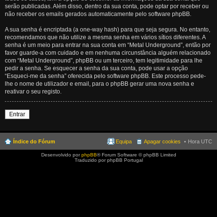
serão publicadas. Além disso, dentro da sua conta, pode optar por receber ou
não receber os emails gerados automaticamente pelo software phpBB.
A sua senha é encriptada (a one-way hash) para que seja segura. No entanto,
recomendamos que não utilize a mesma senha em vários sítios diferentes. A
senha é um meio para entrar na sua conta em “Metal Underground”, então por
favor guarde-a com cuidado e em nenhuma circunstância alguém relacionado
com “Metal Underground”, phpBB ou um terceiro, tem legitimidade para lhe
pedir a senha. Se esquecer a senha da sua conta, pode usar a opção
“Esqueci-me da senha” oferecida pelo software phpBB. Este processo pede-
lhe o nome de utilizador e email, para o phpBB gerar uma nova senha e
reativar o seu registo.
Entrar
Índice do Fórum
Equipa
Apagar cookies
Hora UTC
Desenvolvido por
phpBB
® Forum Software © phpBB Limited
Traduzido por phpBB Portugal