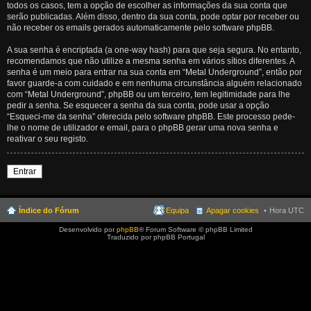
todos os casos, tem a opção de escolher as informações da sua conta que
serão publicadas. Além disso, dentro da sua conta, pode optar por receber ou
não receber os emails gerados automaticamente pelo software phpBB.
A sua senha é encriptada (a one-way hash) para que seja segura. No entanto,
recomendamos que não utilize a mesma senha em vários sítios diferentes. A
senha é um meio para entrar na sua conta em “Metal Underground”, então por
favor guarde-a com cuidado e em nenhuma circunstância alguém relacionado
com “Metal Underground”, phpBB ou um terceiro, tem legitimidade para lhe
pedir a senha. Se esquecer a senha da sua conta, pode usar a opção
“Esqueci-me da senha” oferecida pelo software phpBB. Este processo pede-
lhe o nome de utilizador e email, para o phpBB gerar uma nova senha e
reativar o seu registo.
Entrar
Índice do Fórum
Equipa
Apagar cookies
Hora UTC
Desenvolvido por
phpBB
® Forum Software © phpBB Limited
Traduzido por phpBB Portugal