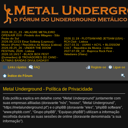
2026.08.21_23 - MILAGRE METALEIRO
OPEN AIR XVII - Pindelo dos Milagres - São
Pedro do Sul
2026.11.19 - FLOTSAM AND JETSAM (USA) -
2026.09.22/23 Einar Solberg (Leprous) -
RCA Club - Lisboa
Mouco (Porto) / República da Música (Lisboa)
2027.03.31 - UUHAI + ACYL + BLOSSOM
2026.09.25_26 - UNDER THE DOOM
CULT - Republica da Musica - Lisboa
FESTIVAL 2026 - Lisboa
2027.07.09_10 - Bajonca Rock Fest -
2026.10.16/17 - BLACK BOX FEST
Valadares (Viseu)
(Guimarães) @ TROVADORES DO CANO -
ÚLTIMAS BANDAS DIVULGADAS!!!
Links rápidos
FAQ
Registe-se
Ligue-se
Índice do Fórum
es
Metal Underground - Política de Privacidade
qui
sar
Esta política explica em detalhe como “Metal Underground” juntamente com
suas empresas afiliadas (doravante "nós", "nosso", “Metal Underground”,
“https://metalunderground.pt”) e o phpBB (doravante “eles”, “phpBB software”,
“www.phpbb.com”, “Grupo phpBB”, “Equipas phpBB”) utilizam a informação
recolhida durante as suas sessões de online (doravante denominada “a sua
informação”).