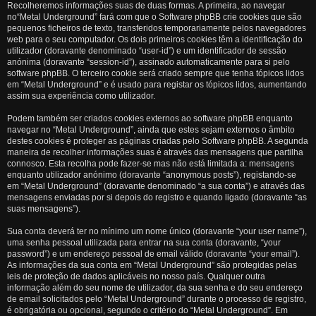
Recolheremos informações suas de duas formas. A primeira, ao navegar
no“Metal Underground” fará com que o Software phpBB crie cookies que são
pequenos ficheiros de texto, transferidos temporariamente pelos navegadores
web para o seu computador. Os dois primeiros cookies têm a identificação do
utilizador (doravante denominado “user-id”) e um identificador de sessão
anónima (doravante “session-id”), assinado automaticamente para si pelo
software phpBB. O terceiro cookie será criado sempre que tenha tópicos lidos
em “Metal Underground” e é usado para registar os tópicos lidos, aumentando
assim sua experiência como utilizador.
Podem também ser criados cookies externos ao software phpBB enquanto
navegar no “Metal Underground”, ainda que estes sejam externos o âmbito
destes cookies é proteger as páginas criadas pelo Software phpBB. A segunda
maneira de recolher informações suas é através das mensagens que partilha
connosco. Esta recolha pode fazer-se mas não está limitada a: mensagens
enquanto utilizador anónimo (doravante “anonymous posts”), registando-se
em “Metal Underground” (doravante denominado “a sua conta”) e através das
mensagens enviadas por si depois do registro e quando ligado (doravante “as
suas mensagens”).
Sua conta deverá ter no mínimo um nome único (doravante “your user name”),
uma senha pessoal utilizada para entrar na sua conta (doravante, “your
password”) e um endereço pessoal de email válido (doravante “your email”).
As informações da sua conta em “Metal Underground” são protegidas pelas
leis de proteção de dados aplicáveis no nosso país. Qualquer outra
informação além do seu nome de utilizador, da sua senha e do seu endereço
de email solicitados pelo “Metal Underground” durante o processo de registro,
é obrigatória ou opcional, segundo o critério do “Metal Underground”. Em