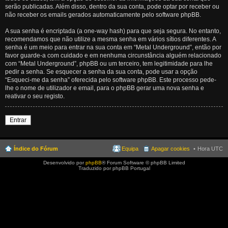
serão publicadas. Além disso, dentro da sua conta, pode optar por receber ou
não receber os emails gerados automaticamente pelo software phpBB.
A sua senha é encriptada (a one-way hash) para que seja segura. No entanto,
recomendamos que não utilize a mesma senha em vários sítios diferentes. A
senha é um meio para entrar na sua conta em “Metal Underground”, então por
favor guarde-a com cuidado e em nenhuma circunstância alguém relacionado
com “Metal Underground”, phpBB ou um terceiro, tem legitimidade para lhe
pedir a senha. Se esquecer a senha da sua conta, pode usar a opção
“Esqueci-me da senha” oferecida pelo software phpBB. Este processo pede-
lhe o nome de utilizador e email, para o phpBB gerar uma nova senha e
reativar o seu registo.
Entrar
Índice do Fórum
Equipa
Apagar cookies
Hora UTC
Desenvolvido por
phpBB
® Forum Software © phpBB Limited
Traduzido por phpBB Portugal