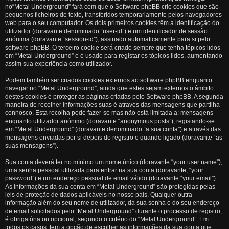
no“Metal Underground” fará com que o Software phpBB crie cookies que são
pequenos ficheiros de texto, transferidos temporariamente pelos navegadores
web para o seu computador. Os dois primeiros cookies têm a identificação do
utilizador (doravante denominado “user-id”) e um identificador de sessão
anónima (doravante “session-id”), assinado automaticamente para si pelo
software phpBB. O terceiro cookie será criado sempre que tenha tópicos lidos
em “Metal Underground” e é usado para registar os tópicos lidos, aumentando
assim sua experiência como utilizador.
Podem também ser criados cookies externos ao software phpBB enquanto
navegar no “Metal Underground”, ainda que estes sejam externos o âmbito
destes cookies é proteger as páginas criadas pelo Software phpBB. A segunda
maneira de recolher informações suas é através das mensagens que partilha
connosco. Esta recolha pode fazer-se mas não está limitada a: mensagens
enquanto utilizador anónimo (doravante “anonymous posts”), registando-se
em “Metal Underground” (doravante denominado “a sua conta”) e através das
mensagens enviadas por si depois do registro e quando ligado (doravante “as
suas mensagens”).
Sua conta deverá ter no mínimo um nome único (doravante “your user name”),
uma senha pessoal utilizada para entrar na sua conta (doravante, “your
password”) e um endereço pessoal de email válido (doravante “your email”).
As informações da sua conta em “Metal Underground” são protegidas pelas
leis de proteção de dados aplicáveis no nosso país. Qualquer outra
informação além do seu nome de utilizador, da sua senha e do seu endereço
de email solicitados pelo “Metal Underground” durante o processo de registro,
é obrigatória ou opcional, segundo o critério do “Metal Underground”. Em
todos os casos, tem a opção de escolher as informações da sua conta que