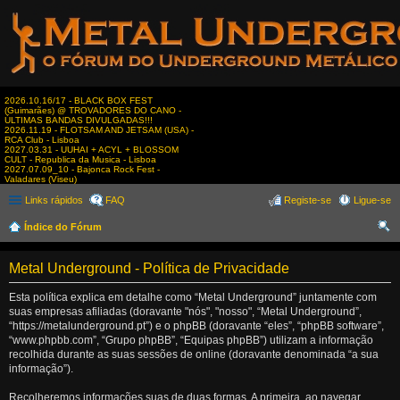
2026.10.16/17 - BLACK BOX FEST
(Guimarães) @ TROVADORES DO CANO -
ÚLTIMAS BANDAS DIVULGADAS!!!
2026.11.19 - FLOTSAM AND JETSAM (USA) -
RCA Club - Lisboa
2027.03.31 - UUHAI + ACYL + BLOSSOM
CULT - Republica da Musica - Lisboa
2027.07.09_10 - Bajonca Rock Fest -
Valadares (Viseu)
Links rápidos
FAQ
Registe-se
Ligue-se
Índice do Fórum
es
Metal Underground - Política de Privacidade
qui
sar
Esta política explica em detalhe como “Metal Underground” juntamente com
suas empresas afiliadas (doravante "nós", "nosso", “Metal Underground”,
“https://metalunderground.pt”) e o phpBB (doravante “eles”, “phpBB software”,
“www.phpbb.com”, “Grupo phpBB”, “Equipas phpBB”) utilizam a informação
recolhida durante as suas sessões de online (doravante denominada “a sua
informação”).
Recolheremos informações suas de duas formas. A primeira, ao navegar