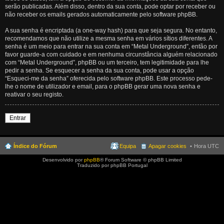
serão publicadas. Além disso, dentro da sua conta, pode optar por receber ou
não receber os emails gerados automaticamente pelo software phpBB.
A sua senha é encriptada (a one-way hash) para que seja segura. No entanto,
recomendamos que não utilize a mesma senha em vários sítios diferentes. A
senha é um meio para entrar na sua conta em “Metal Underground”, então por
favor guarde-a com cuidado e em nenhuma circunstância alguém relacionado
com “Metal Underground”, phpBB ou um terceiro, tem legitimidade para lhe
pedir a senha. Se esquecer a senha da sua conta, pode usar a opção
“Esqueci-me da senha” oferecida pelo software phpBB. Este processo pede-
lhe o nome de utilizador e email, para o phpBB gerar uma nova senha e
reativar o seu registo.
Entrar
Índice do Fórum
Equipa
Apagar cookies
Hora UTC
Desenvolvido por
phpBB
® Forum Software © phpBB Limited
Traduzido por phpBB Portugal