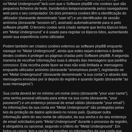
no“Metal Underground” fará com que o Software phpBB crie cookies que são
pequenos ficheiros de texto, transferidos temporariamente pelos navegadores
web para o seu computador. Os dois primeiros cookies têm a identificação do
utilizador (doravante denominado “user-id”) e um identificador de sessão
anónima (doravante “session-id”), assinado automaticamente para si pelo
software phpBB. O terceiro cookie será criado sempre que tenha tópicos lidos
em “Metal Underground” e é usado para registar os tópicos lidos, aumentando
assim sua experiência como utilizador.
Podem também ser criados cookies externos ao software phpBB enquanto
navegar no “Metal Underground”, ainda que estes sejam externos o âmbito
destes cookies é proteger as páginas criadas pelo Software phpBB. A segunda
maneira de recolher informações suas é através das mensagens que partilha
connosco. Esta recolha pode fazer-se mas não está limitada a: mensagens
enquanto utilizador anónimo (doravante “anonymous posts”), registando-se
em “Metal Underground” (doravante denominado “a sua conta”) e através das
mensagens enviadas por si depois do registro e quando ligado (doravante “as
suas mensagens”).
Sua conta deverá ter no mínimo um nome único (doravante “your user name”),
uma senha pessoal utilizada para entrar na sua conta (doravante, “your
password”) e um endereço pessoal de email válido (doravante “your email”).
As informações da sua conta em “Metal Underground” são protegidas pelas
leis de proteção de dados aplicáveis no nosso país. Qualquer outra
informação além do seu nome de utilizador, da sua senha e do seu endereço
de email solicitados pelo “Metal Underground” durante o processo de registro,
é obrigatória ou opcional, segundo o critério do “Metal Underground”. Em
todos os casos, tem a opção de escolher as informações da sua conta que