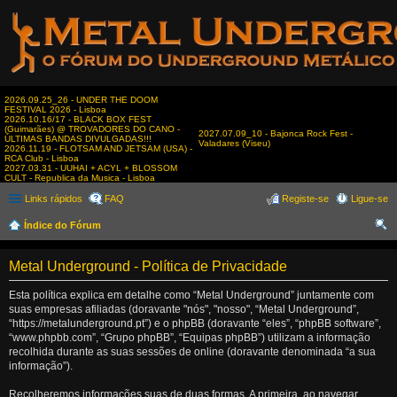
2026.09.25_26 - UNDER THE DOOM
FESTIVAL 2026 - Lisboa
2026.10.16/17 - BLACK BOX FEST
(Guimarães) @ TROVADORES DO CANO -
2027.07.09_10 - Bajonca Rock Fest -
ÚLTIMAS BANDAS DIVULGADAS!!!
Valadares (Viseu)
2026.11.19 - FLOTSAM AND JETSAM (USA) -
RCA Club - Lisboa
2027.03.31 - UUHAI + ACYL + BLOSSOM
CULT - Republica da Musica - Lisboa
Links rápidos
FAQ
Registe-se
Ligue-se
Índice do Fórum
es
Metal Underground - Política de Privacidade
qui
sar
Esta política explica em detalhe como “Metal Underground” juntamente com
suas empresas afiliadas (doravante "nós", "nosso", “Metal Underground”,
“https://metalunderground.pt”) e o phpBB (doravante “eles”, “phpBB software”,
“www.phpbb.com”, “Grupo phpBB”, “Equipas phpBB”) utilizam a informação
recolhida durante as suas sessões de online (doravante denominada “a sua
informação”).
Recolheremos informações suas de duas formas. A primeira, ao navegar