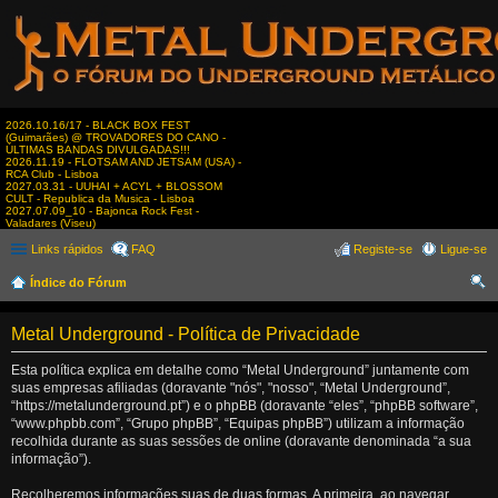
2026.10.16/17 - BLACK BOX FEST
(Guimarães) @ TROVADORES DO CANO -
ÚLTIMAS BANDAS DIVULGADAS!!!
2026.11.19 - FLOTSAM AND JETSAM (USA) -
RCA Club - Lisboa
2027.03.31 - UUHAI + ACYL + BLOSSOM
CULT - Republica da Musica - Lisboa
2027.07.09_10 - Bajonca Rock Fest -
Valadares (Viseu)
Links rápidos
FAQ
Registe-se
Ligue-se
Índice do Fórum
es
Metal Underground - Política de Privacidade
qui
sar
Esta política explica em detalhe como “Metal Underground” juntamente com
suas empresas afiliadas (doravante "nós", "nosso", “Metal Underground”,
“https://metalunderground.pt”) e o phpBB (doravante “eles”, “phpBB software”,
“www.phpbb.com”, “Grupo phpBB”, “Equipas phpBB”) utilizam a informação
recolhida durante as suas sessões de online (doravante denominada “a sua
informação”).
Recolheremos informações suas de duas formas. A primeira, ao navegar