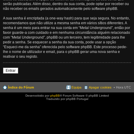
serão publicadas. Além disso, dentro da sua conta, pode optar por receber ou
não receber os emails gerados automaticamente pelo software phpBB.
A sua senha é encriptada (a one-way hash) para que seja segura. No entanto,
recomendamos que não utilize a mesma senha em vários sítios diferentes. A
senha é um meio para entrar na sua conta em “Metal Underground”, então por
favor guarde-a com cuidado e em nenhuma circunstância alguém relacionado
com “Metal Underground”, phpBB ou um terceiro, tem legitimidade para lhe
pedir a senha. Se esquecer a senha da sua conta, pode usar a opção
“Esqueci-me da senha” oferecida pelo software phpBB. Este processo pede-
lhe o nome de utilizador e email, para o phpBB gerar uma nova senha e
reativar o seu registo.
Entrar
Índice do Fórum
Equipa
Apagar cookies
Hora UTC
Desenvolvido por
phpBB
® Forum Software © phpBB Limited
Traduzido por phpBB Portugal