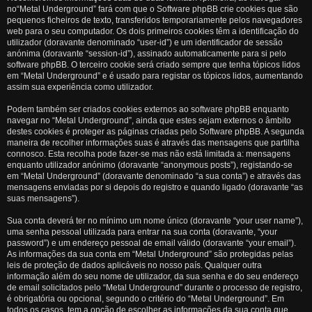
no“Metal Underground” fará com que o Software phpBB crie cookies que são
pequenos ficheiros de texto, transferidos temporariamente pelos navegadores
web para o seu computador. Os dois primeiros cookies têm a identificação do
utilizador (doravante denominado “user-id”) e um identificador de sessão
anónima (doravante “session-id”), assinado automaticamente para si pelo
software phpBB. O terceiro cookie será criado sempre que tenha tópicos lidos
em “Metal Underground” e é usado para registar os tópicos lidos, aumentando
assim sua experiência como utilizador.
Podem também ser criados cookies externos ao software phpBB enquanto
navegar no “Metal Underground”, ainda que estes sejam externos o âmbito
destes cookies é proteger as páginas criadas pelo Software phpBB. A segunda
maneira de recolher informações suas é através das mensagens que partilha
connosco. Esta recolha pode fazer-se mas não está limitada a: mensagens
enquanto utilizador anónimo (doravante “anonymous posts”), registando-se
em “Metal Underground” (doravante denominado “a sua conta”) e através das
mensagens enviadas por si depois do registro e quando ligado (doravante “as
suas mensagens”).
Sua conta deverá ter no mínimo um nome único (doravante “your user name”),
uma senha pessoal utilizada para entrar na sua conta (doravante, “your
password”) e um endereço pessoal de email válido (doravante “your email”).
As informações da sua conta em “Metal Underground” são protegidas pelas
leis de proteção de dados aplicáveis no nosso país. Qualquer outra
informação além do seu nome de utilizador, da sua senha e do seu endereço
de email solicitados pelo “Metal Underground” durante o processo de registro,
é obrigatória ou opcional, segundo o critério do “Metal Underground”. Em
todos os casos, tem a opção de escolher as informações da sua conta que