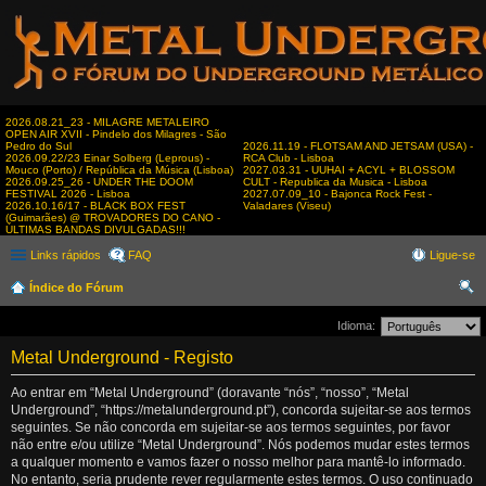
2026.08.21_23 - MILAGRE METALEIRO
OPEN AIR XVII - Pindelo dos Milagres - São
Pedro do Sul
2026.11.19 - FLOTSAM AND JETSAM (USA) -
2026.09.22/23 Einar Solberg (Leprous) -
RCA Club - Lisboa
Mouco (Porto) / República da Música (Lisboa)
2027.03.31 - UUHAI + ACYL + BLOSSOM
2026.09.25_26 - UNDER THE DOOM
CULT - Republica da Musica - Lisboa
FESTIVAL 2026 - Lisboa
2027.07.09_10 - Bajonca Rock Fest -
2026.10.16/17 - BLACK BOX FEST
Valadares (Viseu)
(Guimarães) @ TROVADORES DO CANO -
ÚLTIMAS BANDAS DIVULGADAS!!!
Links rápidos
FAQ
Ligue-se
Índice do Fórum
es
Idioma:
qui
Metal Underground - Registo
sar
Ao entrar em “Metal Underground” (doravante “nós”, “nosso”, “Metal
Underground”, “https://metalunderground.pt”), concorda sujeitar-se aos termos
seguintes. Se não concorda em sujeitar-se aos termos seguintes, por favor
não entre e/ou utilize “Metal Underground”. Nós podemos mudar estes termos
a qualquer momento e vamos fazer o nosso melhor para mantê-lo informado.
No entanto, seria prudente rever regularmente estes termos. O uso continuado