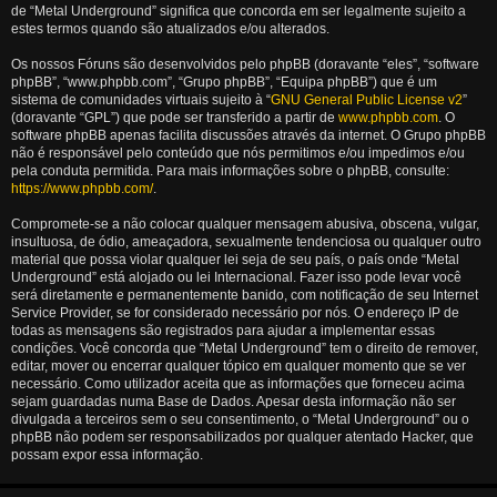
de “Metal Underground” significa que concorda em ser legalmente sujeito a
estes termos quando são atualizados e/ou alterados.
Os nossos Fóruns são desenvolvidos pelo phpBB (doravante “eles”, “software
phpBB”, “www.phpbb.com”, “Grupo phpBB”, “Equipa phpBB”) que é um
sistema de comunidades virtuais sujeito à “
GNU General Public License v2
”
(doravante “GPL”) que pode ser transferido a partir de
www.phpbb.com
. O
software phpBB apenas facilita discussões através da internet. O Grupo phpBB
não é responsável pelo conteúdo que nós permitimos e/ou impedimos e/ou
pela conduta permitida. Para mais informações sobre o phpBB, consulte:
https://www.phpbb.com/
.
Compromete-se a não colocar qualquer mensagem abusiva, obscena, vulgar,
insultuosa, de ódio, ameaçadora, sexualmente tendenciosa ou qualquer outro
material que possa violar qualquer lei seja de seu país, o país onde “Metal
Underground” está alojado ou lei Internacional. Fazer isso pode levar você
será diretamente e permanentemente banido, com notificação de seu Internet
Service Provider, se for considerado necessário por nós. O endereço IP de
todas as mensagens são registrados para ajudar a implementar essas
condições. Você concorda que “Metal Underground” tem o direito de remover,
editar, mover ou encerrar qualquer tópico em qualquer momento que se ver
necessário. Como utilizador aceita que as informações que forneceu acima
sejam guardadas numa Base de Dados. Apesar desta informação não ser
divulgada a terceiros sem o seu consentimento, o “Metal Underground” ou o
phpBB não podem ser responsabilizados por qualquer atentado Hacker, que
possam expor essa informação.