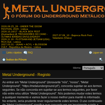
2026.09.25_26 - UNDER THE DOOM
FESTIVAL 2026 - Lisboa
2026.10.16/17 - BLACK BOX FEST
(Guimarães) @ TROVADORES DO CANO -
2027.07.09_10 - Bajonca Rock Fest -
ÚLTIMAS BANDAS DIVULGADAS!!!
Valadares (Viseu)
2026.11.19 - FLOTSAM AND JETSAM (USA) -
RCA Club - Lisboa
2027.03.31 - UUHAI + ACYL + BLOSSOM
CULT - Republica da Musica - Lisboa
Links rápidos
FAQ
Ligue-se
Índice do Fórum
es
Idioma:
qui
Metal Underground - Registo
sar
Ao entrar em “Metal Underground” (doravante “nós”, “nosso”, “Metal
Underground”, “https://metalunderground.pt”), concorda sujeitar-se aos termos
seguintes. Se não concorda em sujeitar-se aos termos seguintes, por favor
não entre e/ou utilize “Metal Underground”. Nós podemos mudar estes termos
a qualquer momento e vamos fazer o nosso melhor para mantê-lo informado.
No entanto, seria prudente rever regularmente estes termos. O uso continuado
de “Metal Underground” significa que concorda em ser legalmente sujeito a