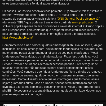
estes termos quando são atualizados e/ou alterados.
Os nossos Fóruns são desenvolvidos pelo phpBB (doravante “eles”, “software
phpBB”, “www.phpbb.com”, “Grupo phpBB”, “Equipa phpBB”) que é um
sistema de comunidades virtuais sujeito à “
GNU General Public License v2
”
(doravante “GPL”) que pode ser transferido a partir de
www.phpbb.com
. O
software phpBB apenas facilita discussões através da internet. O Grupo phpBB
não é responsável pelo conteúdo que nós permitimos e/ou impedimos e/ou
pela conduta permitida. Para mais informações sobre o phpBB, consulte:
https://www.phpbb.com/
.
Compromete-se a não colocar qualquer mensagem abusiva, obscena, vulgar,
insultuosa, de ódio, ameaçadora, sexualmente tendenciosa ou qualquer outro
material que possa violar qualquer lei seja de seu país, o país onde “Metal
Underground” está alojado ou lei Internacional. Fazer isso pode levar você
será diretamente e permanentemente banido, com notificação de seu Internet
Service Provider, se for considerado necessário por nós. O endereço IP de
todas as mensagens são registrados para ajudar a implementar essas
condições. Você concorda que “Metal Underground” tem o direito de remover,
editar, mover ou encerrar qualquer tópico em qualquer momento que se ver
necessário. Como utilizador aceita que as informações que forneceu acima
sejam guardadas numa Base de Dados. Apesar desta informação não ser
divulgada a terceiros sem o seu consentimento, o “Metal Underground” ou o
phpBB não podem ser responsabilizados por qualquer atentado Hacker, que
possam expor essa informação.