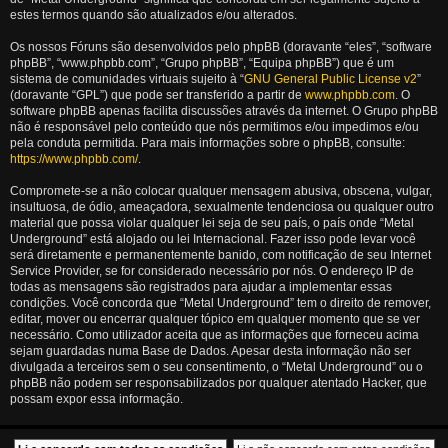
estes termos quando são atualizados e/ou alterados.
Os nossos Fóruns são desenvolvidos pelo phpBB (doravante “eles”, “software
phpBB”, “www.phpbb.com”, “Grupo phpBB”, “Equipa phpBB”) que é um
sistema de comunidades virtuais sujeito à “
GNU General Public License v2
”
(doravante “GPL”) que pode ser transferido a partir de
www.phpbb.com
. O
software phpBB apenas facilita discussões através da internet. O Grupo phpBB
não é responsável pelo conteúdo que nós permitimos e/ou impedimos e/ou
pela conduta permitida. Para mais informações sobre o phpBB, consulte:
https://www.phpbb.com/
.
Compromete-se a não colocar qualquer mensagem abusiva, obscena, vulgar,
insultuosa, de ódio, ameaçadora, sexualmente tendenciosa ou qualquer outro
material que possa violar qualquer lei seja de seu país, o país onde “Metal
Underground” está alojado ou lei Internacional. Fazer isso pode levar você
será diretamente e permanentemente banido, com notificação de seu Internet
Service Provider, se for considerado necessário por nós. O endereço IP de
todas as mensagens são registrados para ajudar a implementar essas
condições. Você concorda que “Metal Underground” tem o direito de remover,
editar, mover ou encerrar qualquer tópico em qualquer momento que se ver
necessário. Como utilizador aceita que as informações que forneceu acima
sejam guardadas numa Base de Dados. Apesar desta informação não ser
divulgada a terceiros sem o seu consentimento, o “Metal Underground” ou o
phpBB não podem ser responsabilizados por qualquer atentado Hacker, que
possam expor essa informação.