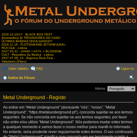
2026.10.16/17 - BLACK BOX FEST
(Guimarães) @ TROVADORES DO CANO -
ÚLTIMAS BANDAS DIVULGADAS!!!
2026.11.19 - FLOTSAM AND JETSAM (USA) -
RCA Club - Lisboa
2027.03.31 - UUHAI + ACYL + BLOSSOM
CULT - Republica da Musica - Lisboa
2027.07.09_10 - Bajonca Rock Fest -
Valadares (Viseu)
Links rápidos
FAQ
Ligue-se
Índice do Fórum
es
Idioma:
qui
Metal Underground - Registo
sar
Ao entrar em “Metal Underground” (doravante “nós”, “nosso”, “Metal
Underground”, “https://metalunderground.pt”), concorda sujeitar-se aos termos
seguintes. Se não concorda em sujeitar-se aos termos seguintes, por favor
não entre e/ou utilize “Metal Underground”. Nós podemos mudar estes termos
a qualquer momento e vamos fazer o nosso melhor para mantê-lo informado.
No entanto, seria prudente rever regularmente estes termos. O uso continuado
de “Metal Underground” significa que concorda em ser legalmente sujeito a