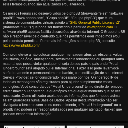
estes termos quando são atualizados e/ou alterados.
Os nossos Fóruns são desenvolvidos pelo phpBB (doravante “eles”, “software
phpBB”, “www.phpbb.com”, “Grupo phpBB”, “Equipa phpBB”) que é um
sistema de comunidades virtuais sujeito à “
GNU General Public License v2
”
(doravante “GPL”) que pode ser transferido a partir de
www.phpbb.com
. O
software phpBB apenas facilita discussões através da internet. O Grupo phpBB
não é responsável pelo conteúdo que nós permitimos e/ou impedimos e/ou
pela conduta permitida. Para mais informações sobre o phpBB, consulte:
https://www.phpbb.com/
.
Compromete-se a não colocar qualquer mensagem abusiva, obscena, vulgar,
insultuosa, de ódio, ameaçadora, sexualmente tendenciosa ou qualquer outro
material que possa violar qualquer lei seja de seu país, o país onde “Metal
Underground” está alojado ou lei Internacional. Fazer isso pode levar você
será diretamente e permanentemente banido, com notificação de seu Internet
Service Provider, se for considerado necessário por nós. O endereço IP de
todas as mensagens são registrados para ajudar a implementar essas
condições. Você concorda que “Metal Underground” tem o direito de remover,
editar, mover ou encerrar qualquer tópico em qualquer momento que se ver
necessário. Como utilizador aceita que as informações que forneceu acima
sejam guardadas numa Base de Dados. Apesar desta informação não ser
divulgada a terceiros sem o seu consentimento, o “Metal Underground” ou o
phpBB não podem ser responsabilizados por qualquer atentado Hacker, que
possam expor essa informação.