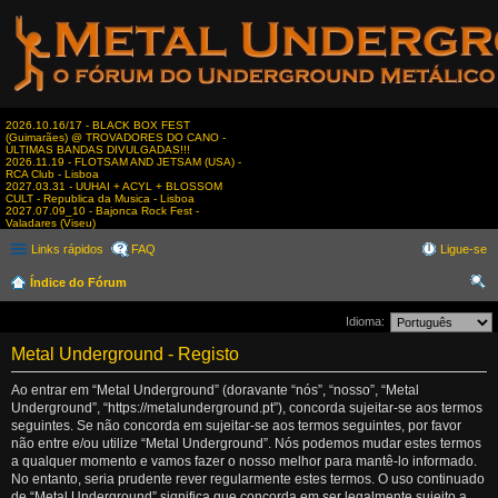
2026.10.16/17 - BLACK BOX FEST
(Guimarães) @ TROVADORES DO CANO -
ÚLTIMAS BANDAS DIVULGADAS!!!
2026.11.19 - FLOTSAM AND JETSAM (USA) -
RCA Club - Lisboa
2027.03.31 - UUHAI + ACYL + BLOSSOM
CULT - Republica da Musica - Lisboa
2027.07.09_10 - Bajonca Rock Fest -
Valadares (Viseu)
Links rápidos
FAQ
Ligue-se
Índice do Fórum
es
Idioma:
qui
Metal Underground - Registo
sar
Ao entrar em “Metal Underground” (doravante “nós”, “nosso”, “Metal
Underground”, “https://metalunderground.pt”), concorda sujeitar-se aos termos
seguintes. Se não concorda em sujeitar-se aos termos seguintes, por favor
não entre e/ou utilize “Metal Underground”. Nós podemos mudar estes termos
a qualquer momento e vamos fazer o nosso melhor para mantê-lo informado.
No entanto, seria prudente rever regularmente estes termos. O uso continuado
de “Metal Underground” significa que concorda em ser legalmente sujeito a