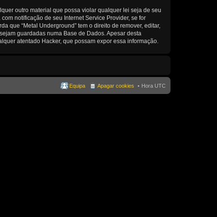
er outro material que possa violar qualquer lei seja de seu
om notificação de seu Internet Service Provider, se for
a que “Metal Underground” tem o direito de remover, editar,
ma sejam guardadas numa Base de Dados. Apesar desta
alquer atentado Hacker, que possam expor essa informação.
Equipa
Apagar cookies
Hora UTC