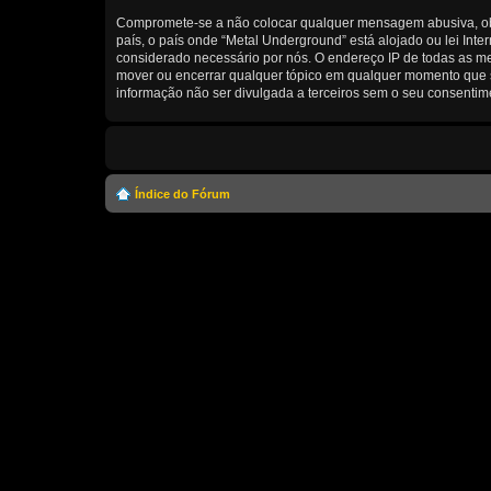
Compromete-se a não colocar qualquer mensagem abusiva, obsc
país, o país onde “Metal Underground” está alojado ou lei Inte
considerado necessário por nós. O endereço IP de todas as me
mover ou encerrar qualquer tópico em qualquer momento que 
informação não ser divulgada a terceiros sem o seu consenti
Índice do Fórum