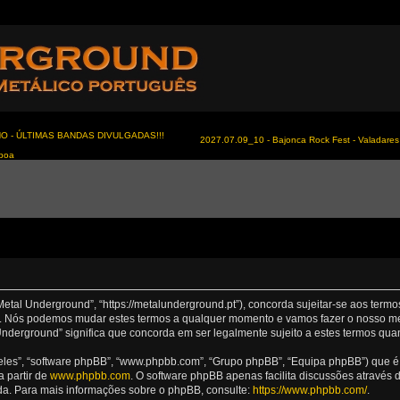
NO - ÚLTIMAS BANDAS DIVULGADAS!!!
2027.07.09_10 - Bajonca Rock Fest - Valadares 
sboa
Metal Underground”, “https://metalunderground.pt”), concorda sujeitar-se aos term
nd”. Nós podemos mudar estes termos a qualquer momento e vamos fazer o nosso me
nderground” significa que concorda em ser legalmente sujeito a estes termos qua
les”, “software phpBB”, “www.phpbb.com”, “Grupo phpBB”, “Equipa phpBB”) que é u
a partir de
www.phpbb.com
. O software phpBB apenas facilita discussões através
da. Para mais informações sobre o phpBB, consulte:
https://www.phpbb.com/
.