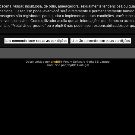
ena, vulgar, insultuosa, de ódio, ameaçadora, sexualmente tendenciosa ou qualqu
rnacional. Fazer isso pode levar você será diretamente e permanentemente banido, c
nsagens são registrados para ajudar a implementar essas condições. Você concord
se ver necessário. Como utilizador aceita que as informações que forneceu aci
mento, o “Metal Underground” ou o phpBB não podem ser responsabilizados por qu
Desenvolvido por
phpBB
® Forum Software © phpBB Limited
Traduzido por phpBB Portugal