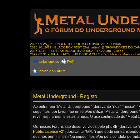
2026.09.25_26 - UNDER THE DOOM FESTIVAL 2026 - Lisboa
2026.10.16/17 - BLACK BOX FEST (Guimarães) @ TROVADORES DO CA
2026.11.19 - FLOTSAM AND JETSAM (USA) - RCA Club - Lisboa
2027.03.31 - UUHAI + ACYL + BLOSSOM CULT - Republica da Musica - Li
Links rápidos
FAQ
Índice do Fórum
Metal Underground - Registo
Ao entrar em “Metal Underground” (doravante “nós”, “nosso”, “
seguintes, por favor não entre e/ou utilize “Metal Undergrou
rever regularmente estes termos. O uso continuado de “Metal U
Os nossos Fóruns são desenvolvidos pelo phpBB (doravante “e
Public License v2
” (doravante “GPL”) que pode ser transferido 
que nós permitimos e/ou impedimos e/ou pela conduta permiti