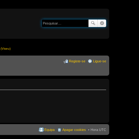
(Viseu)
Registe-se
Ligue-se
Equipa
Apagar cookies
Hora UTC