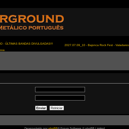
NO - ÚLTIMAS BANDAS DIVULGADAS!!!
2027.07.09_10 - Bajonca Rock Fest - Valadares 
sboa
Desenvolvido por
phpBB
® Forum Software © phpBB Limited