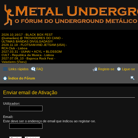
2026.10.16/17 - BLACK BOX FEST
(Guimarães) @ TROVADORES DO CANO -
ÚLTIMAS BANDAS DIVULGADAS!!!
2026.11.19 - FLOTSAM AND JETSAM (USA) -
RCA Club - Lisboa
2027.03.31 - UUHAI + ACYL + BLOSSOM
CULT - Republica da Musica - Lisboa
2027.07.09_10 - Bajonca Rock Fest -
Valadares (Viseu)
Links rápidos
FAQ
Registe-se
Ligue-se
Índice do Fórum
es
Enviar email de Ativação
qui
sar
Utilizador:
Email:
Este deve ser o endereço de email que indicou ao registar-se.