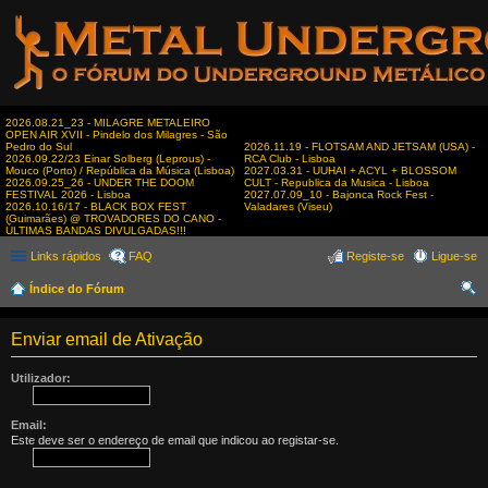
2026.08.21_23 - MILAGRE METALEIRO
OPEN AIR XVII - Pindelo dos Milagres - São
Pedro do Sul
2026.11.19 - FLOTSAM AND JETSAM (USA) -
2026.09.22/23 Einar Solberg (Leprous) -
RCA Club - Lisboa
Mouco (Porto) / República da Música (Lisboa)
2027.03.31 - UUHAI + ACYL + BLOSSOM
2026.09.25_26 - UNDER THE DOOM
CULT - Republica da Musica - Lisboa
FESTIVAL 2026 - Lisboa
2027.07.09_10 - Bajonca Rock Fest -
2026.10.16/17 - BLACK BOX FEST
Valadares (Viseu)
(Guimarães) @ TROVADORES DO CANO -
ÚLTIMAS BANDAS DIVULGADAS!!!
Links rápidos
FAQ
Registe-se
Ligue-se
Índice do Fórum
es
Enviar email de Ativação
qui
sar
Utilizador:
Email:
Este deve ser o endereço de email que indicou ao registar-se.