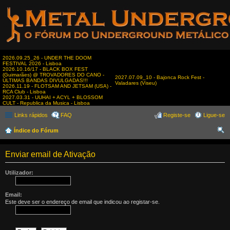
2026.09.25_26 - UNDER THE DOOM
FESTIVAL 2026 - Lisboa
2026.10.16/17 - BLACK BOX FEST
(Guimarães) @ TROVADORES DO CANO -
2027.07.09_10 - Bajonca Rock Fest -
ÚLTIMAS BANDAS DIVULGADAS!!!
Valadares (Viseu)
2026.11.19 - FLOTSAM AND JETSAM (USA) -
RCA Club - Lisboa
2027.03.31 - UUHAI + ACYL + BLOSSOM
CULT - Republica da Musica - Lisboa
Links rápidos
FAQ
Registe-se
Ligue-se
Índice do Fórum
es
Enviar email de Ativação
qui
sar
Utilizador:
Email:
Este deve ser o endereço de email que indicou ao registar-se.