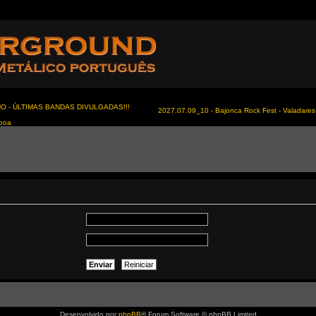
NO - ÚLTIMAS BANDAS DIVULGADAS!!!
2027.07.09_10 - Bajonca Rock Fest - Valadares 
sboa
Desenvolvido por
phpBB
® Forum Software © phpBB Limited