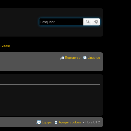
(Viseu)
Registe-se
Ligue-se
Equipa
Apagar cookies
Hora UTC