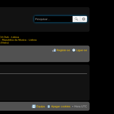
A Club - Lisboa
Republica da Musica - Lisboa
(Viseu)
Registe-se
Ligue-se
Equipa
Apagar cookies
Hora UTC