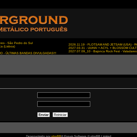
es - São Pedro do Sul
2026.11.19 - FLOTSAM AND JETSAM (USA) - RC
ca (Lisboa)
2027.03.31 - UUHAI + ACYL + BLOSSOM CULT - 
2027.07.09_10 - Bajonca Rock Fest - Valadares 
NO - ÚLTIMAS BANDAS DIVULGADAS!!!
Desenvolvido por
phpBB
® Forum Software © phpBB Limited