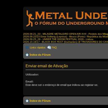
2026.08.21_23 - MILAGRE METALEIRO OPEN AIR XVII - Pindelo dos Milagr
2026.09.22/23 Einar Solberg (Leprous) - Mouco (Porto) / República da Músi
2026.09.25_26 - UNDER THE DOOM FESTIVAL 2026 - Lisboa
2026.10.16/17 - BLACK BOX FEST (Guimarães) @ TROVADORES DO CA
Links rápidos
FAQ
Índice do Fórum
Enviar email de Ativação
Utilizador:
Email:
Este deve ser o endereço de email que indicou ao registar-se.
Índice do Fórum