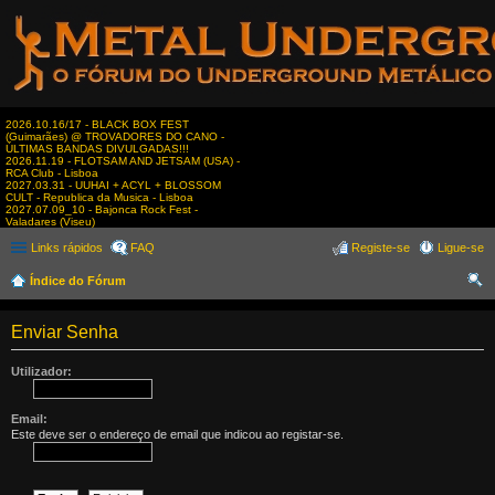
2026.10.16/17 - BLACK BOX FEST
(Guimarães) @ TROVADORES DO CANO -
ÚLTIMAS BANDAS DIVULGADAS!!!
2026.11.19 - FLOTSAM AND JETSAM (USA) -
RCA Club - Lisboa
2027.03.31 - UUHAI + ACYL + BLOSSOM
CULT - Republica da Musica - Lisboa
2027.07.09_10 - Bajonca Rock Fest -
Valadares (Viseu)
Links rápidos
FAQ
Registe-se
Ligue-se
Índice do Fórum
es
Enviar Senha
qui
sar
Utilizador:
Email:
Este deve ser o endereço de email que indicou ao registar-se.