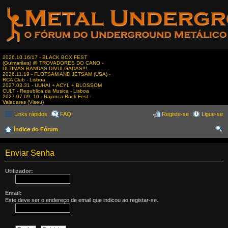
2026.10.16/17 - BLACK BOX FEST
(Guimarães) @ TROVADORES DO CANO -
ÚLTIMAS BANDAS DIVULGADAS!!!
2026.11.19 - FLOTSAM AND JETSAM (USA) -
RCA Club - Lisboa
2027.03.31 - UUHAI + ACYL + BLOSSOM
CULT - Republica da Musica - Lisboa
2027.07.09_10 - Bajonca Rock Fest -
Valadares (Viseu)
Links rápidos
FAQ
Registe-se
Ligue-se
Índice do Fórum
es
Enviar Senha
qui
sar
Utilizador:
Email:
Este deve ser o endereço de email que indicou ao registar-se.