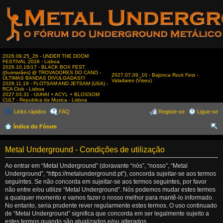
2026.09.25_26 - UNDER THE DOOM
FESTIVAL 2026 - Lisboa
2026.10.16/17 - BLACK BOX FEST
(Guimarães) @ TROVADORES DO CANO -
2027.07.09_10 - Bajonca Rock Fest -
ÚLTIMAS BANDAS DIVULGADAS!!!
Valadares (Viseu)
2026.11.19 - FLOTSAM AND JETSAM (USA) -
RCA Club - Lisboa
2027.03.31 - UUHAI + ACYL + BLOSSOM
CULT - Republica da Musica - Lisboa
Links rápidos
FAQ
Registe-se
Ligue-se
Índice do Fórum
es
Metal Underground - Condições de utilização
qui
sar
Ao entrar em “Metal Underground” (doravante “nós”, “nosso”, “Metal
Underground”, “https://metalunderground.pt”), concorda sujeitar-se aos termos
seguintes. Se não concorda em sujeitar-se aos termos seguintes, por favor
não entre e/ou utilize “Metal Underground”. Nós podemos mudar estes termos
a qualquer momento e vamos fazer o nosso melhor para mantê-lo informado.
No entanto, seria prudente rever regularmente estes termos. O uso continuado
de “Metal Underground” significa que concorda em ser legalmente sujeito a
estes termos quando são atualizados e/ou alterados.