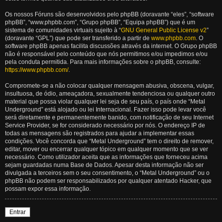
Os nossos Fóruns são desenvolvidos pelo phpBB (doravante “eles”, “software
phpBB”, “www.phpbb.com”, “Grupo phpBB”, “Equipa phpBB”) que é um
sistema de comunidades virtuais sujeito à “
GNU General Public License v2
”
(doravante “GPL”) que pode ser transferido a partir de
www.phpbb.com
. O
software phpBB apenas facilita discussões através da internet. O Grupo phpBB
não é responsável pelo conteúdo que nós permitimos e/ou impedimos e/ou
pela conduta permitida. Para mais informações sobre o phpBB, consulte:
https://www.phpbb.com/
.
Compromete-se a não colocar qualquer mensagem abusiva, obscena, vulgar,
insultuosa, de ódio, ameaçadora, sexualmente tendenciosa ou qualquer outro
material que possa violar qualquer lei seja de seu país, o país onde “Metal
Underground” está alojado ou lei Internacional. Fazer isso pode levar você
será diretamente e permanentemente banido, com notificação de seu Internet
Service Provider, se for considerado necessário por nós. O endereço IP de
todas as mensagens são registrados para ajudar a implementar essas
condições. Você concorda que “Metal Underground” tem o direito de remover,
editar, mover ou encerrar qualquer tópico em qualquer momento que se ver
necessário. Como utilizador aceita que as informações que forneceu acima
sejam guardadas numa Base de Dados. Apesar desta informação não ser
divulgada a terceiros sem o seu consentimento, o “Metal Underground” ou o
phpBB não podem ser responsabilizados por qualquer atentado Hacker, que
possam expor essa informação.
Entrar