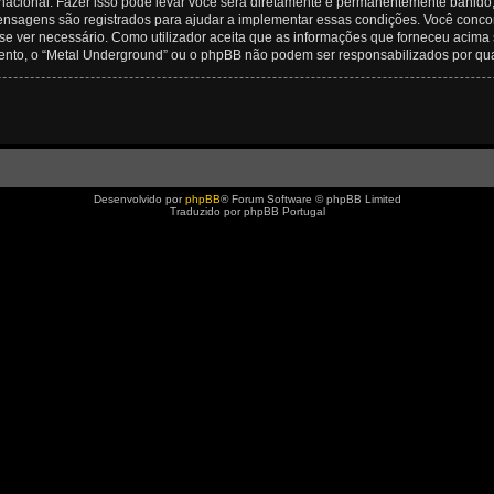
rnacional. Fazer isso pode levar você será diretamente e permanentemente banido, c
nsagens são registrados para ajudar a implementar essas condições. Você concord
se ver necessário. Como utilizador aceita que as informações que forneceu aci
mento, o “Metal Underground” ou o phpBB não podem ser responsabilizados por qu
Desenvolvido por
phpBB
® Forum Software © phpBB Limited
Traduzido por phpBB Portugal