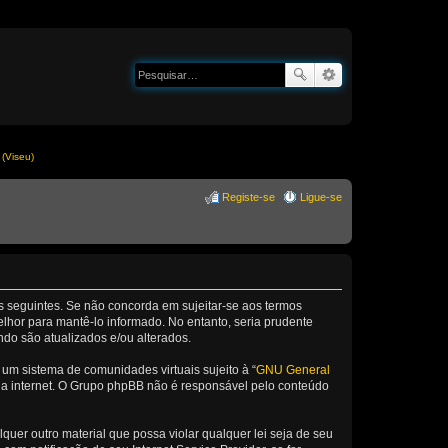
(Viseu)
Registe-se
Ligue-se
os seguintes. Se não concorda em sujeitar-se aos termos
lhor para mantê-lo informado. No entanto, seria prudente
ndo são atualizados e/ou alterados.
m sistema de comunidades virtuais sujeito à “
GNU General
 da internet. O Grupo phpBB não é responsável pelo conteúdo
er outro material que possa violar qualquer lei seja de seu