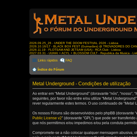
2026.09.25_26 - UNDER THE DOOM FESTIVAL 2026 - Lisboa
2026.10.16/17 - BLACK BOX FEST (Guimarães) @ TROVADORES DO CA
2026.11.19 - FLOTSAM AND JETSAM (USA) - RCA Club - Lisboa
2027.03.31 - UUHAI + ACYL + BLOSSOM CULT - Republica da Musica - Li
Links rápidos
FAQ
Índice do Fórum
Metal Underground - Condições de utilização
Ao entrar em “Metal Underground” (doravante “nós”, “nosso”, “
seguintes, por favor não entre e/ou utilize “Metal Undergrou
rever regularmente estes termos. O uso continuado de “Metal U
Os nossos Fóruns são desenvolvidos pelo phpBB (doravante “e
Public License v2
” (doravante “GPL”) que pode ser transferido 
que nós permitimos e/ou impedimos e/ou pela conduta permiti
Compromete-se a não colocar qualquer mensagem abusiva, obsc