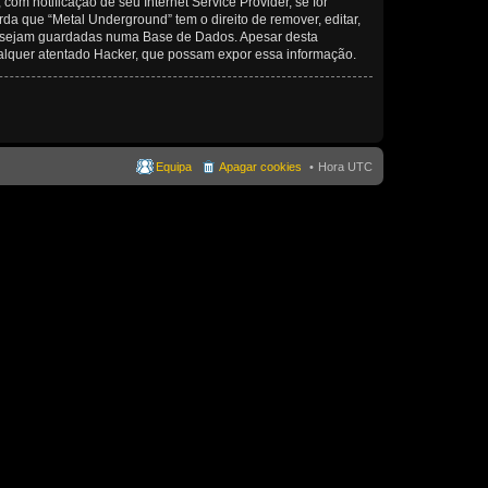
om notificação de seu Internet Service Provider, se for
a que “Metal Underground” tem o direito de remover, editar,
ma sejam guardadas numa Base de Dados. Apesar desta
alquer atentado Hacker, que possam expor essa informação.
Equipa
Apagar cookies
Hora UTC