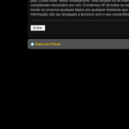
país, o país onde “Metal Underground” está alojado ou lei Inte
considerado necessário por nós. O endereço IP de todas as me
mover ou encerrar qualquer tópico em qualquer momento que 
informação não ser divulgada a terceiros sem o seu consenti
Entrar
Índice do Fórum