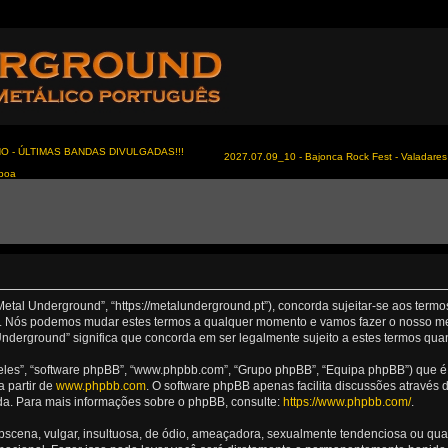
NO - ÚLTIMAS BANDAS DIVULGADAS!!!
2027.07.09_10 - Bajonca Rock Fest - Valadares 
sboa
Metal Underground”, “https://metalunderground.pt”), concorda sujeitar-se aos term
nd”. Nós podemos mudar estes termos a qualquer momento e vamos fazer o nosso me
nderground” significa que concorda em ser legalmente sujeito a estes termos qua
les”, “software phpBB”, “www.phpbb.com”, “Grupo phpBB”, “Equipa phpBB”) que é u
a partir de
www.phpbb.com
. O software phpBB apenas facilita discussões através
da. Para mais informações sobre o phpBB, consulte:
https://www.phpbb.com/
.
ena, vulgar, insultuosa, de ódio, ameaçadora, sexualmente tendenciosa ou qualqu