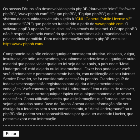
Os nossos Fóruns são desenvolvidos pelo phpBB (doravante “eles”, “software
phpBB”, “www.phpbb.com”, “Grupo phpBB”, “Equipa phpBB”) que é um
sistema de comunidades virtuais sujeito à “
GNU General Public License v2
”
(doravante “GPL”) que pode ser transferido a partir de
www.phpbb.com
. O
software phpBB apenas facilita discussões através da internet. O Grupo phpBB
não é responsável pelo conteúdo que nós permitimos e/ou impedimos e/ou
pela conduta permitida. Para mais informações sobre o phpBB, consulte:
https://www.phpbb.com/
.
Compromete-se a não colocar qualquer mensagem abusiva, obscena, vulgar,
insultuosa, de ódio, ameaçadora, sexualmente tendenciosa ou qualquer outro
material que possa violar qualquer lei seja de seu país, o país onde “Metal
Underground” está alojado ou lei Internacional. Fazer isso pode levar você
será diretamente e permanentemente banido, com notificação de seu Internet
Service Provider, se for considerado necessário por nós. O endereço IP de
todas as mensagens são registrados para ajudar a implementar essas
condições. Você concorda que “Metal Underground” tem o direito de remover,
editar, mover ou encerrar qualquer tópico em qualquer momento que se ver
necessário. Como utilizador aceita que as informações que forneceu acima
sejam guardadas numa Base de Dados. Apesar desta informação não ser
divulgada a terceiros sem o seu consentimento, o “Metal Underground” ou o
phpBB não podem ser responsabilizados por qualquer atentado Hacker, que
possam expor essa informação.
Entrar