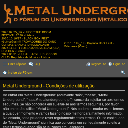
2026.09.25_26 - UNDER THE DOOM
FESTIVAL 2026 - Lisboa
2026.10.16/17 - BLACK BOX FEST
(Guimarães) @ TROVADORES DO CANO -
2027.07.09_10 - Bajonca Rock Fest -
ÚLTIMAS BANDAS DIVULGADAS!!!
Valadares (Viseu)
2026.11.19 - FLOTSAM AND JETSAM (USA) -
RCA Club - Lisboa
2027.03.31 - UUHAI + ACYL + BLOSSOM
CULT - Republica da Musica - Lisboa
Links rápidos
FAQ
Registe-se
Ligue-se
Índice do Fórum
es
Metal Underground - Condições de utilização
qui
sar
Ao entrar em “Metal Underground” (doravante “nós”, “nosso”, “Metal
Underground”, “https://metalunderground.pt”), concorda sujeitar-se aos termos
seguintes. Se não concorda em sujeitar-se aos termos seguintes, por favor
não entre e/ou utilize “Metal Underground”. Nós podemos mudar estes termos
a qualquer momento e vamos fazer o nosso melhor para mantê-lo informado.
No entanto, seria prudente rever regularmente estes termos. O uso continuado
de “Metal Underground” significa que concorda em ser legalmente sujeito a
estes termos quando são atualizados e/ou alterados.