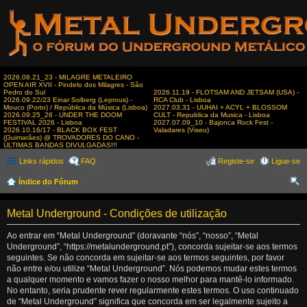
2026.08.21_23 - MILAGRE METALEIRO
OPEN AIR XVII - Pindelo dos Milagres - São
Pedro do Sul
2026.11.19 - FLOTSAM AND JETSAM (USA) -
2026.09.22/23 Einar Solberg (Leprous) -
RCA Club - Lisboa
Mouco (Porto) / República da Música (Lisboa)
2027.03.31 - UUHAI + ACYL + BLOSSOM
2026.09.25_26 - UNDER THE DOOM
CULT - Republica da Musica - Lisboa
FESTIVAL 2026 - Lisboa
2027.07.09_10 - Bajonca Rock Fest -
2026.10.16/17 - BLACK BOX FEST
Valadares (Viseu)
(Guimarães) @ TROVADORES DO CANO -
ÚLTIMAS BANDAS DIVULGADAS!!!
Links rápidos
FAQ
Registe-se
Ligue-se
Índice do Fórum
es
Metal Underground - Condições de utilização
qui
sar
Ao entrar em “Metal Underground” (doravante “nós”, “nosso”, “Metal
Underground”, “https://metalunderground.pt”), concorda sujeitar-se aos termos
seguintes. Se não concorda em sujeitar-se aos termos seguintes, por favor
não entre e/ou utilize “Metal Underground”. Nós podemos mudar estes termos
a qualquer momento e vamos fazer o nosso melhor para mantê-lo informado.
No entanto, seria prudente rever regularmente estes termos. O uso continuado
de “Metal Underground” significa que concorda em ser legalmente sujeito a