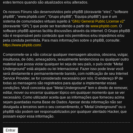
estes termos quando são atualizados e/ou alterados.
Os nossos Fóruns são desenvolvidos pelo phpBB (doravante “eles”, “software
phpBB”, “www.phpbb.com”, “Grupo phpBB”, “Equipa phpBB”) que é um
sistema de comunidades virtuais sujeito à “
GNU General Public License v2
”
(doravante “GPL”) que pode ser transferido a partir de
www.phpbb.com
. O
software phpBB apenas facilita discussões através da internet. O Grupo phpBB
não é responsável pelo conteúdo que nós permitimos e/ou impedimos e/ou
pela conduta permitida. Para mais informações sobre o phpBB, consulte:
https://www.phpbb.com/
.
Compromete-se a não colocar qualquer mensagem abusiva, obscena, vulgar,
insultuosa, de ódio, ameaçadora, sexualmente tendenciosa ou qualquer outro
material que possa violar qualquer lei seja de seu país, o país onde “Metal
Underground” está alojado ou lei Internacional. Fazer isso pode levar você
será diretamente e permanentemente banido, com notificação de seu Internet
Service Provider, se for considerado necessário por nós. O endereço IP de
todas as mensagens são registrados para ajudar a implementar essas
condições. Você concorda que “Metal Underground” tem o direito de remover,
editar, mover ou encerrar qualquer tópico em qualquer momento que se ver
necessário. Como utilizador aceita que as informações que forneceu acima
sejam guardadas numa Base de Dados. Apesar desta informação não ser
divulgada a terceiros sem o seu consentimento, o “Metal Underground” ou o
phpBB não podem ser responsabilizados por qualquer atentado Hacker, que
possam expor essa informação.
Entrar