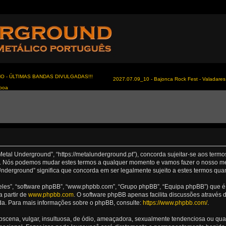
NO - ÚLTIMAS BANDAS DIVULGADAS!!!
2027.07.09_10 - Bajonca Rock Fest - Valadares 
sboa
Metal Underground”, “https://metalunderground.pt”), concorda sujeitar-se aos term
nd”. Nós podemos mudar estes termos a qualquer momento e vamos fazer o nosso me
nderground” significa que concorda em ser legalmente sujeito a estes termos qua
les”, “software phpBB”, “www.phpbb.com”, “Grupo phpBB”, “Equipa phpBB”) que é u
a partir de
www.phpbb.com
. O software phpBB apenas facilita discussões através
da. Para mais informações sobre o phpBB, consulte:
https://www.phpbb.com/
.
ena, vulgar, insultuosa, de ódio, ameaçadora, sexualmente tendenciosa ou qualqu