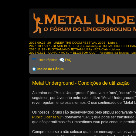
2026.09.25_26 - UNDER THE DOOM FESTIVAL 2026 - Lisboa
2026.10.16/17 - BLACK BOX FEST (Guimarães) @ TROVADORES DO CA
2026.11.19 - FLOTSAM AND JETSAM (USA) - RCA Club - Lisboa
2027.03.31 - UUHAI + ACYL + BLOSSOM CULT - Republica da Musica - Li
Links rápidos
FAQ
Índice do Fórum
Metal Underground - Condições de utilização
Ao entrar em “Metal Underground” (doravante “nós”, “nosso”, “
seguintes, por favor não entre e/ou utilize “Metal Undergrou
rever regularmente estes termos. O uso continuado de “Metal U
Os nossos Fóruns são desenvolvidos pelo phpBB (doravante “e
Public License v2
” (doravante “GPL”) que pode ser transferido 
que nós permitimos e/ou impedimos e/ou pela conduta permiti
Compromete-se a não colocar qualquer mensagem abusiva, obsc