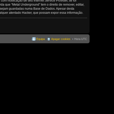
om notificação de seu Internet Service Provider, se for
a que “Metal Underground” tem o direito de remover, editar,
ma sejam guardadas numa Base de Dados. Apesar desta
alquer atentado Hacker, que possam expor essa informação.
Equipa
Apagar cookies
Hora UTC