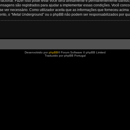
rnacional. Fazer isso pode levar você será diretamente e permanentemente banido, c
nsagens são registrados para ajudar a implementar essas condições. Você concord
se ver necessário. Como utilizador aceita que as informações que forneceu aci
mento, o “Metal Underground” ou o phpBB não podem ser responsabilizados por qu
Desenvolvido por
phpBB
® Forum Software © phpBB Limited
Traduzido por phpBB Portugal