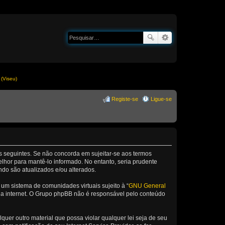
(Viseu)
Registe-se
Ligue-se
os seguintes. Se não concorda em sujeitar-se aos termos
lhor para mantê-lo informado. No entanto, seria prudente
ndo são atualizados e/ou alterados.
m sistema de comunidades virtuais sujeito à “
GNU General
 da internet. O Grupo phpBB não é responsável pelo conteúdo
er outro material que possa violar qualquer lei seja de seu