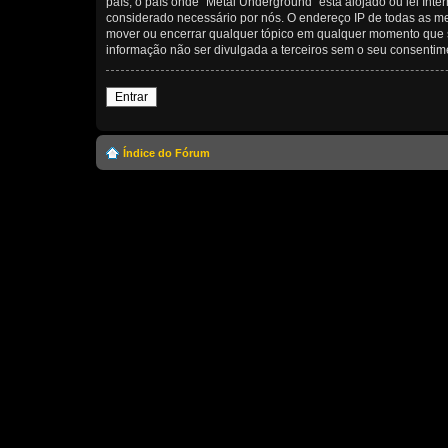
país, o país onde “Metal Underground” está alojado ou lei Inte
considerado necessário por nós. O endereço IP de todas as me
mover ou encerrar qualquer tópico em qualquer momento que 
informação não ser divulgada a terceiros sem o seu consenti
Entrar
Índice do Fórum