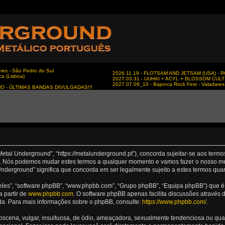
es - São Pedro do Sul
2026.11.19 - FLOTSAM AND JETSAM (USA) - RC
ca (Lisboa)
2027.03.31 - UUHAI + ACYL + BLOSSOM CULT - 
2027.07.09_10 - Bajonca Rock Fest - Valadares 
NO - ÚLTIMAS BANDAS DIVULGADAS!!!
Metal Underground”, “https://metalunderground.pt”), concorda sujeitar-se aos term
nd”. Nós podemos mudar estes termos a qualquer momento e vamos fazer o nosso me
nderground” significa que concorda em ser legalmente sujeito a estes termos qua
les”, “software phpBB”, “www.phpbb.com”, “Grupo phpBB”, “Equipa phpBB”) que é u
a partir de
www.phpbb.com
. O software phpBB apenas facilita discussões através
da. Para mais informações sobre o phpBB, consulte:
https://www.phpbb.com/
.
ena, vulgar, insultuosa, de ódio, ameaçadora, sexualmente tendenciosa ou qualqu