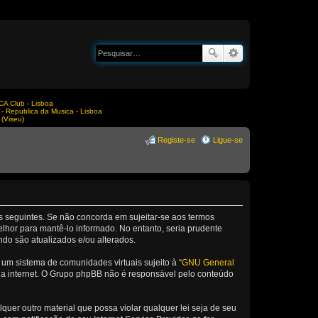
A Club - Lisboa
Republica da Musica - Lisboa
(Viseu)
Registe-se
Ligue-se
os seguintes. Se não concorda em sujeitar-se aos termos
lhor para mantê-lo informado. No entanto, seria prudente
ndo são atualizados e/ou alterados.
m sistema de comunidades virtuais sujeito à “
GNU General
 da internet. O Grupo phpBB não é responsável pelo conteúdo
er outro material que possa violar qualquer lei seja de seu