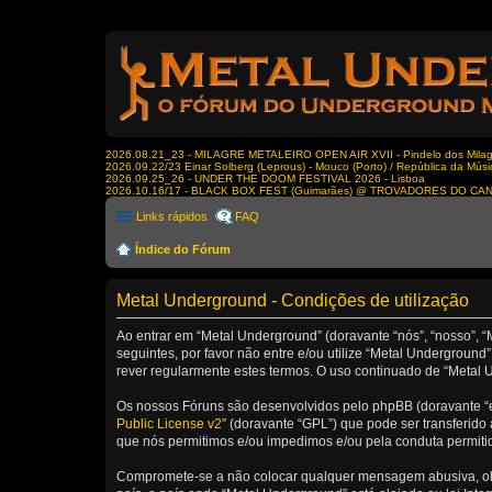
2026.08.21_23 - MILAGRE METALEIRO OPEN AIR XVII - Pindelo dos Milagr
2026.09.22/23 Einar Solberg (Leprous) - Mouco (Porto) / República da Músi
2026.09.25_26 - UNDER THE DOOM FESTIVAL 2026 - Lisboa
2026.10.16/17 - BLACK BOX FEST (Guimarães) @ TROVADORES DO CA
Links rápidos
FAQ
Índice do Fórum
Metal Underground - Condições de utilização
Ao entrar em “Metal Underground” (doravante “nós”, “nosso”, “
seguintes, por favor não entre e/ou utilize “Metal Undergrou
rever regularmente estes termos. O uso continuado de “Metal U
Os nossos Fóruns são desenvolvidos pelo phpBB (doravante “e
Public License v2
” (doravante “GPL”) que pode ser transferido 
que nós permitimos e/ou impedimos e/ou pela conduta permiti
Compromete-se a não colocar qualquer mensagem abusiva, obsc