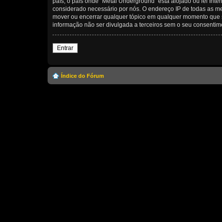
país, o país onde “Metal Underground” está alojado ou lei Inte
considerado necessário por nós. O endereço IP de todas as me
mover ou encerrar qualquer tópico em qualquer momento que 
informação não ser divulgada a terceiros sem o seu consenti
Entrar
Índice do Fórum