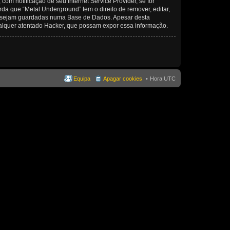
om notificação de seu Internet Service Provider, se for
a que “Metal Underground” tem o direito de remover, editar,
ma sejam guardadas numa Base de Dados. Apesar desta
alquer atentado Hacker, que possam expor essa informação.
Equipa
Apagar cookies
Hora UTC