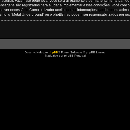
rnacional. Fazer isso pode levar você será diretamente e permanentemente banido, c
nsagens são registrados para ajudar a implementar essas condições. Você concord
se ver necessário. Como utilizador aceita que as informações que forneceu aci
mento, o “Metal Underground” ou o phpBB não podem ser responsabilizados por qu
Desenvolvido por
phpBB
® Forum Software © phpBB Limited
Traduzido por phpBB Portugal