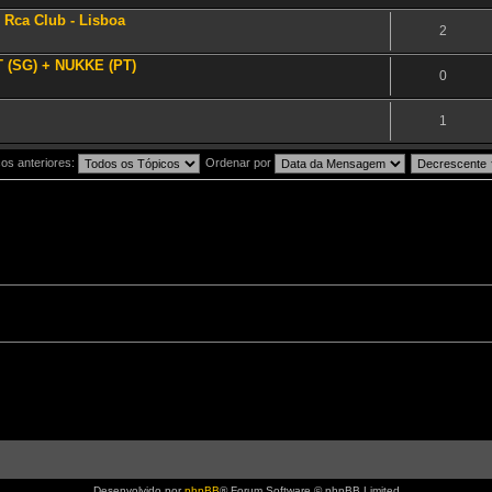
 Rca Club - Lisboa
2
T (SG) + NUKKE (PT)
0
1
os anteriores:
Ordenar por
Desenvolvido por
phpBB
® Forum Software © phpBB Limited