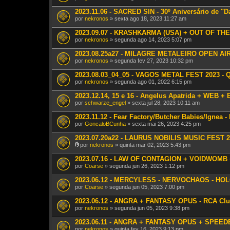
2023.11.06 - SACRED SIN - 30º Aniversário de "
por
nekronos
» sexta ago 18, 2023 11:27 am
2023.09.07 - KRASHKARMA (USA) + OUT OF THE
por
nekronos
» segunda ago 14, 2023 5:07 pm
2023.08.25a27 - MILAGRE METALEIRO OPEN AIR XI
por
nekronos
» segunda fev 27, 2023 10:32 pm
2023.08.03_04_05 - VAGOS METAL FEST 2023 - Q
por
nekronos
» segunda ago 01, 2022 6:15 pm
2023.12.14, 15 e 16 - Angelus Apatrida + WEB + E
por
schwarze_engel
» sexta jul 28, 2023 10:11 am
2023.11.12 - Fear Factory/Butcher Babies/Ignea 
por
GoncaloBCunha
» sexta mai 26, 2023 4:25 pm
2023.07.20a22 - LAURUS NOBILIS MUSIC FEST 2
por
nekronos
» quinta mar 02, 2023 5:43 pm
A
n
2023.07.16 - LAW OF CONTAGION + VOIDWOMB 
e
por
Coarse
» segunda jun 26, 2023 1:12 pm
x
o
2023.06.12 - MERCYLESS - NERVOCHAOS - H
(
por
s
Coarse
» segunda jun 05, 2023 7:00 pm
)
2023.06.12 - ANGRA + FANTASY OPUS - RCA Club 
por
nekronos
» segunda jun 05, 2023 9:38 pm
2023.06.11 - ANGRA + FANTASY OPUS + SPEEDEM
por
nekronos
» quinta fev 16, 2023 9:13 pm