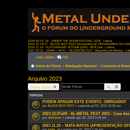
2026.09.25_26 - UNDER THE DOOM FESTIVAL 2026 - Lisboa
2026.10.16/17 - BLACK BOX FEST (Guimarães) @ TROVADORES DO CA
2026.11.19 - FLOTSAM AND JETSAM (USA) - RCA Club - Lisboa
2027.03.31 - UUHAI + ACYL + BLOSSOM CULT - Republica da Musica - Li
Links rápidos
FAQ
Índice do Fórum
Divulgação Nacional
Concertos & Even
Arquivo 2023
Novo Tópico
TÓPICOS
PODEM APAGAR ESTE EVENTO, OBRIGADO!!
por
BLACK BOX FEST
» segunda jul 03, 2023 10:56 am
2023.12.07a09 - AL-METAL FEST 2023 - Casa das 
por
nekronos
» sábado ago 26, 2023 5:08 pm
2023.11.25 – MATA-RATOS (APRESENTAÇÃO OFIC
por
trinity_pt
» quinta nov 16, 2023 7:16 am