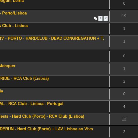
ogun, Leiria
0
- Porto/Lisboa
19
1
2
Club - Lisboa
1
 IV - PORTO - HARDCLUB - DEAD CONGREGATION + T.
1
0
Alenquer
1
RIDE - RCA Club (Lisboa)
2
ia
0
 - RCA Club - Lisboa - Portugal
4
s - Hard Club (Porto) - RCA Club (Lisboa)
12
RUN - Hard Club (Porto) + LAV Lisboa ao Vivo
2