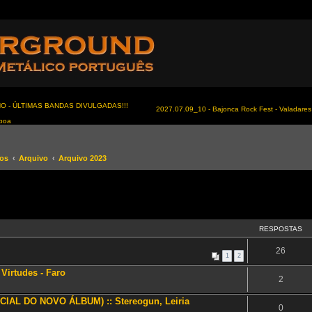
NO - ÚLTIMAS BANDAS DIVULGADAS!!!
2027.07.09_10 - Bajonca Rock Fest - Valadares 
sboa
tos
Arquivo
Arquivo 2023
RESPOSTAS
26
1
2
Virtudes - Faro
2
IAL DO NOVO ÁLBUM) :: Stereogun, Leiria
0