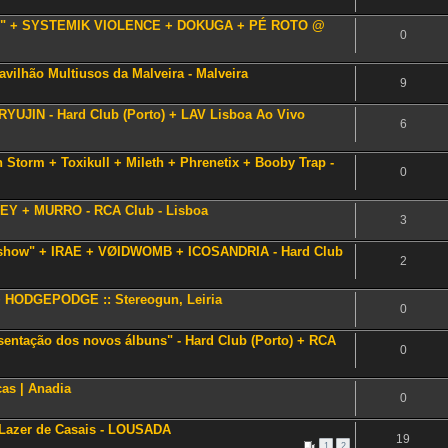
AOS" + SYSTEMIK VIOLENCE + DOKUGA + PÉ ROTO @
0
lhão Multiusos da Malveira - Malveira
9
YUJIN - Hard Club (Porto) + LAV Lisboa Ao Vivo
6
torm + Toxikull + Mileth + Phrenetix + Booby Trap -
0
EY + MURRO - RCA Club - Lisboa
3
ial show" + IRAE + VØIDWOMB + ICOSANDRIA - Hard Club
2
 HODGEPODGE :: Stereogun, Leiria
0
ntação dos novos álbuns" - Hard Club (Porto) + RCA
0
as | Anadia
0
Lazer de Casais - LOUSADA
19
1
2