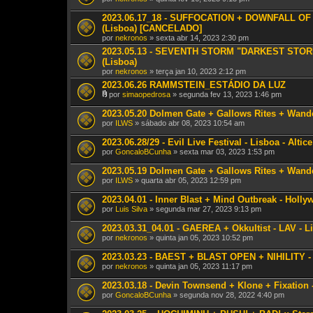
2023.06.17_18 - SUFFOCATION + DOWNFALL OF M
(Lisboa) [CANCELADO]
por
nekronos
» sexta abr 14, 2023 2:30 pm
2023.05.13 - SEVENTH STORM "DARKEST STORM
(Lisboa)
por
nekronos
» terça jan 10, 2023 2:12 pm
2023.06.26 RAMMSTEIN_ESTÁDIO DA LUZ
por
simaopedrosa
» segunda fev 13, 2023 1:46 pm
A
n
2023.05.20 Dolmen Gate + Gallows Rites + Wand
e
por
ILWS
» sábado abr 08, 2023 10:54 am
x
o
2023.06.28/29 - Evil Live Festival - Lisboa - Altic
(
por
s
GoncaloBCunha
» sexta mar 03, 2023 1:53 pm
)
2023.05.19 Dolmen Gate + Gallows Rites + Wand
por
ILWS
» quarta abr 05, 2023 12:59 pm
2023.04.01 - Inner Blast + Mind Outbreak - Holl
por
Luis Silva
» segunda mar 27, 2023 9:13 pm
2023.03.31_04.01 - GAEREA + Okkultist - LAV - L
por
nekronos
» quinta jan 05, 2023 10:52 pm
2023.03.23 - BAEST + BLAST OPEN + NIHILITY -
por
nekronos
» quinta jan 05, 2023 11:17 pm
2023.03.18 - Devin Townsend + Klone + Fixation -
por
GoncaloBCunha
» segunda nov 28, 2022 4:40 pm