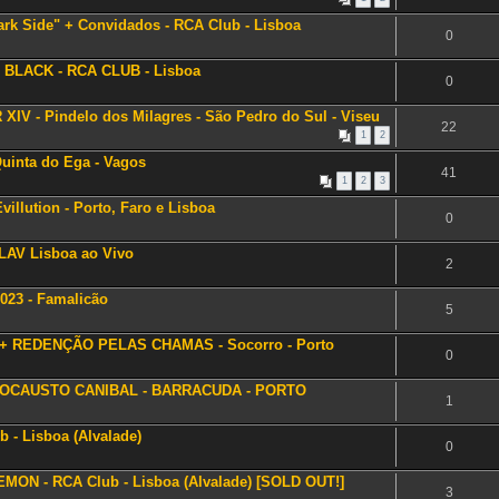
Dark Side" + Convidados - RCA Club - Lisboa
0
 BLACK - RCA CLUB - Lisboa
0
V - Pindelo dos Milagres - São Pedro do Sul - Viseu
22
1
2
uinta do Ega - Vagos
41
1
2
3
villution - Porto, Faro e Lisboa
0
- LAV Lisboa ao Vivo
2
023 - Famalicão
5
+ REDENÇÃO PELAS CHAMAS - Socorro - Porto
0
OLOCAUSTO CANIBAL - BARRACUDA - PORTO
1
- Lisboa (Alvalade)
0
ON - RCA Club - Lisboa (Alvalade) [SOLD OUT!]
3