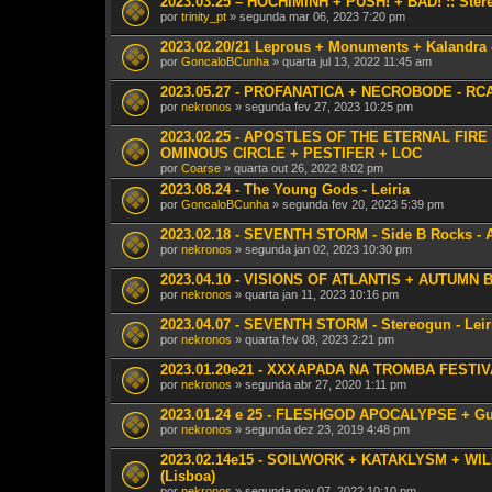
2023.03.25 – HOCHIMINH + PUSH! + BAD! :: Stere
por
trinity_pt
» segunda mar 06, 2023 7:20 pm
2023.02.20/21 Leprous + Monuments + Kalandra 
por
GoncaloBCunha
» quarta jul 13, 2022 11:45 am
2023.05.27 - PROFANATICA + NECROBODE - RCA 
por
nekronos
» segunda fev 27, 2023 10:25 pm
2023.02.25 - APOSTLES OF THE ETERNAL FIRE
OMINOUS CIRCLE + PESTIFER + LOC
por
Coarse
» quarta out 26, 2022 8:02 pm
2023.08.24 - The Young Gods - Leiria
por
GoncaloBCunha
» segunda fev 20, 2023 5:39 pm
2023.02.18 - SEVENTH STORM - Side B Rocks - 
por
nekronos
» segunda jan 02, 2023 10:30 pm
2023.04.10 - VISIONS OF ATLANTIS + AUTUMN B
por
nekronos
» quarta jan 11, 2023 10:16 pm
2023.04.07 - SEVENTH STORM - Stereogun - Leir
por
nekronos
» quarta fev 08, 2023 2:21 pm
2023.01.20e21 - XXXAPADA NA TROMBA FESTIVAL
por
nekronos
» segunda abr 27, 2020 1:11 pm
2023.01.24 e 25 - FLESHGOD APOCALYPSE + Guest
por
nekronos
» segunda dez 23, 2019 4:48 pm
2023.02.14e15 - SOILWORK + KATAKLYSM + WILDE
(Lisboa)
por
nekronos
» segunda nov 07, 2022 10:10 pm