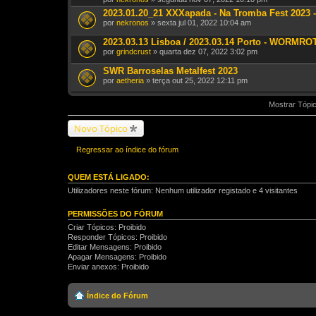
2023.01.20_21 XXXapada - Na Tromba Fest 2023 -
por
nekronos
» sexta jul 01, 2022 10:04 am
2023.03.13 Lisboa / 2023.03.14 Porto - WORMRO
por
grindcrust
» quarta dez 07, 2022 3:02 pm
SWR Barroselas Metalfest 2023
por
aetheria
» terça out 25, 2022 12:11 pm
Mostrar Tópic
Novo Tópico
Regressar ao índice do fórum
QUEM ESTÁ LIGADO:
Utilizadores neste fórum: Nenhum utilizador registado e 4 visitantes
PERMISSÕES DO FÓRUM
Criar Tópicos: Proibido
Responder Tópicos: Proibido
Editar Mensagens: Proibido
Apagar Mensagens: Proibido
Enviar anexos: Proibido
Índice do Fórum