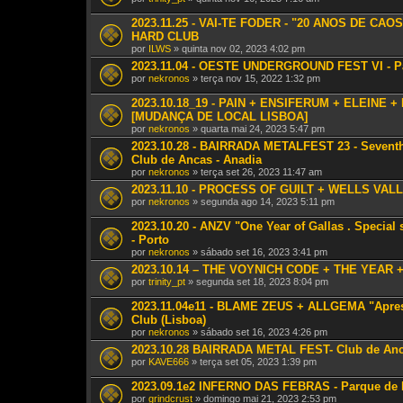
2023.11.25 - VAI-TE FODER - "20 ANOS DE C
HARD CLUB
por
ILWS
» quinta nov 02, 2023 4:02 pm
2023.11.04 - OESTE UNDERGROUND FEST VI - Pavi
por
nekronos
» terça nov 15, 2022 1:32 pm
2023.10.18_19 - PAIN + ENSIFERUM + ELEINE + R
[MUDANÇA DE LOCAL LISBOA]
por
nekronos
» quarta mai 24, 2023 5:47 pm
2023.10.28 - BAIRRADA METALFEST 23 - Seventh S
Club de Ancas - Anadia
por
nekronos
» terça set 26, 2023 11:47 am
2023.11.10 - PROCESS OF GUILT + WELLS VALL
por
nekronos
» segunda ago 14, 2023 5:11 pm
2023.10.20 - ANZV "One Year of Gallas . Spec
- Porto
por
nekronos
» sábado set 16, 2023 3:41 pm
2023.10.14 – THE VOYNICH CODE + THE YEAR +
por
trinity_pt
» segunda set 18, 2023 8:04 pm
2023.11.04e11 - BLAME ZEUS + ALLGEMA "Aprese
Club (Lisboa)
por
nekronos
» sábado set 16, 2023 4:26 pm
2023.10.28 BAIRRADA METAL FEST- Club de Anc
por
KAVE666
» terça set 05, 2023 1:39 pm
2023.09.1e2 INFERNO DAS FEBRAS - Parque de 
por
grindcrust
» domingo mai 21, 2023 2:53 pm