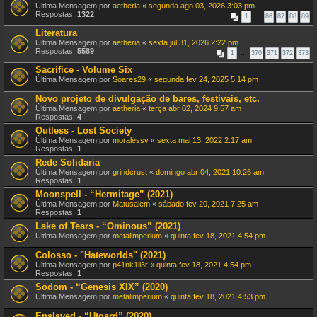
Última Mensagem por
aetheria
«
segunda ago 03, 2026 3:03 pm
Respostas:
1322
1
…
86
87
88
89
Literatura
Última Mensagem por
aetheria
«
sexta jul 31, 2026 2:22 pm
Respostas:
5589
1
…
370
371
372
373
Sacrifice - Volume Six
Última Mensagem por
Soares29
«
segunda fev 24, 2025 5:14 pm
Novo projeto de divulgação de bares, festivais, etc.
Última Mensagem por
aetheria
«
terça abr 02, 2024 9:57 am
Respostas:
4
Outless - Lost Society
Última Mensagem por
moralessv
«
sexta mai 13, 2022 2:17 am
Respostas:
1
Rede Solidaria
Última Mensagem por
grindcrust
«
domingo abr 04, 2021 10:26 am
Respostas:
1
Moonspell - “Hermitage” (2021)
Última Mensagem por
Matusalem
«
sábado fev 20, 2021 7:25 am
Respostas:
1
Lake of Tears - “Ominous” (2021)
Última Mensagem por
metalimperium
«
quinta fev 18, 2021 4:54 pm
Colosso - "Hateworlds" (2021)
Última Mensagem por
p41nk1ll3r
«
quinta fev 18, 2021 4:54 pm
Respostas:
1
Sodom - “Genesis XIX” (2020)
Última Mensagem por
metalimperium
«
quinta fev 18, 2021 4:53 pm
Enslaved - “Utgard” (2020)