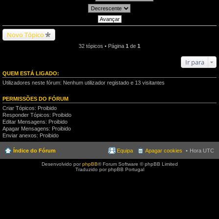
Novo Tópico
32 tópicos • Página
1
de
1
Ir para
QUEM ESTÁ LIGADO:
Utilizadores neste fórum: Nenhum utilizador registado e 13 visitantes
PERMISSÕES DO FÓRUM
Criar Tópicos: Proibido
Responder Tópicos: Proibido
Editar Mensagens: Proibido
Apagar Mensagens: Proibido
Enviar anexos: Proibido
Índice do Fórum
Equipa
Apagar cookies
Hora UTC
Desenvolvido por
phpBB
® Forum Software © phpBB Limited
Traduzido por phpBB Portugal