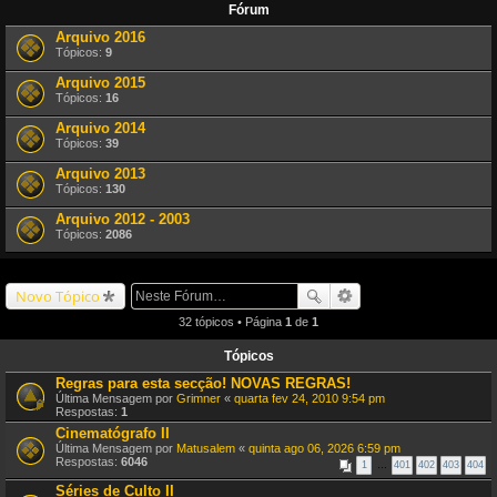
Fórum
Arquivo 2016
Tópicos:
9
Arquivo 2015
Tópicos:
16
Arquivo 2014
Tópicos:
39
Arquivo 2013
Tópicos:
130
Arquivo 2012 - 2003
Tópicos:
2086
Novo Tópico
32 tópicos • Página
1
de
1
Tópicos
Regras para esta secção! NOVAS REGRAS!
Última Mensagem por
Grimner
«
quarta fev 24, 2010 9:54 pm
Respostas:
1
Cinematógrafo II
Última Mensagem por
Matusalem
«
quinta ago 06, 2026 6:59 pm
Respostas:
6046
1
…
401
402
403
404
Séries de Culto II