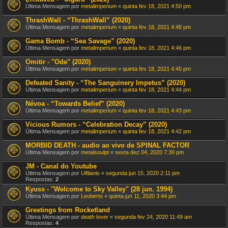
Última Mensagem por
metalimperium
«
quinta fev 18, 2021 4:50 pm
ThrashWall - “ThrashWall” (2020)
Última Mensagem por
metalimperium
«
quinta fev 18, 2021 4:48 pm
Gama Bomb - “Sea Savage” (2020)
Última Mensagem por
metalimperium
«
quinta fev 18, 2021 4:46 pm
Omitir - "Ode" (2020)
Última Mensagem por
metalimperium
«
quinta fev 18, 2021 4:45 pm
Defeated Sanity - “The Sanguinery Impetus” (2020)
Última Mensagem por
metalimperium
«
quinta fev 18, 2021 4:44 pm
Névoa - “Towards Belief” (2020)
Última Mensagem por
metalimperium
«
quinta fev 18, 2021 4:43 pm
Vicious Rumors - “Celebration Decay” (2020)
Última Mensagem por
metalimperium
«
quinta fev 18, 2021 4:42 pm
MORBID DEATH - audio ao vivo de SPINAL FACTOR
Última Mensagem por
metalsoulpt
«
sexta dez 04, 2020 7:30 pm
JM - Canal do Youtube
Última Mensagem por
Ulfilanis
«
segunda jun 15, 2020 2:11 pm
Respostas:
2
Kyuss - "Welcome to Sky Valley" (28 jun. 1994)
Última Mensagem por
Leoberto
«
quinta jun 11, 2020 3:44 pm
Greetings from Rocketland
Última Mensagem por
death lover
«
segunda fev 24, 2020 11:49 am
Respostas:
4