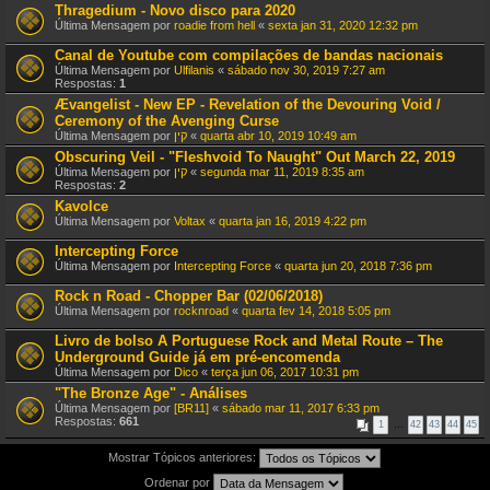
Thragedium - Novo disco para 2020
Última Mensagem por
roadie from hell
«
sexta jan 31, 2020 12:32 pm
Canal de Youtube com compilações de bandas nacionais
Última Mensagem por
Ulfilanis
«
sábado nov 30, 2019 7:27 am
Respostas:
1
Ævangelist - New EP - Revelation of the Devouring Void /
Ceremony of the Avenging Curse
Última Mensagem por
קין
«
quarta abr 10, 2019 10:49 am
Obscuring Veil - "Fleshvoid To Naught" Out March 22, 2019
Última Mensagem por
קין
«
segunda mar 11, 2019 8:35 am
Respostas:
2
Kavolce
Última Mensagem por
Voltax
«
quarta jan 16, 2019 4:22 pm
Intercepting Force
Última Mensagem por
Intercepting Force
«
quarta jun 20, 2018 7:36 pm
Rock n Road - Chopper Bar (02/06/2018)
Última Mensagem por
rocknroad
«
quarta fev 14, 2018 5:05 pm
Livro de bolso A Portuguese Rock and Metal Route – The
Underground Guide já em pré-encomenda
Última Mensagem por
Dico
«
terça jun 06, 2017 10:31 pm
"The Bronze Age" - Análises
Última Mensagem por
[BR11]
«
sábado mar 11, 2017 6:33 pm
Respostas:
661
1
…
42
43
44
45
Mostrar Tópicos anteriores:
Ordenar por