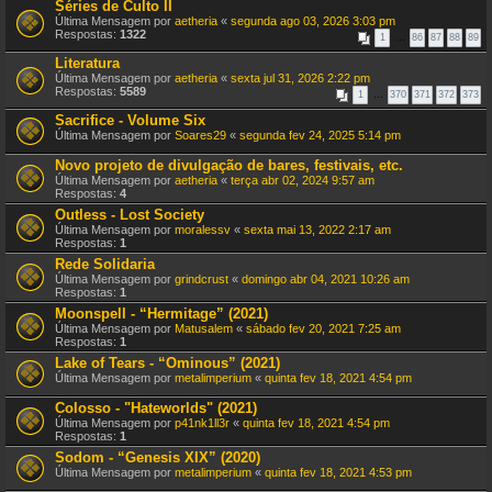
Séries de Culto II
Última Mensagem por
aetheria
«
segunda ago 03, 2026 3:03 pm
Respostas:
1322
1
…
86
87
88
89
Literatura
Última Mensagem por
aetheria
«
sexta jul 31, 2026 2:22 pm
Respostas:
5589
1
…
370
371
372
373
Sacrifice - Volume Six
Última Mensagem por
Soares29
«
segunda fev 24, 2025 5:14 pm
Novo projeto de divulgação de bares, festivais, etc.
Última Mensagem por
aetheria
«
terça abr 02, 2024 9:57 am
Respostas:
4
Outless - Lost Society
Última Mensagem por
moralessv
«
sexta mai 13, 2022 2:17 am
Respostas:
1
Rede Solidaria
Última Mensagem por
grindcrust
«
domingo abr 04, 2021 10:26 am
Respostas:
1
Moonspell - “Hermitage” (2021)
Última Mensagem por
Matusalem
«
sábado fev 20, 2021 7:25 am
Respostas:
1
Lake of Tears - “Ominous” (2021)
Última Mensagem por
metalimperium
«
quinta fev 18, 2021 4:54 pm
Colosso - "Hateworlds" (2021)
Última Mensagem por
p41nk1ll3r
«
quinta fev 18, 2021 4:54 pm
Respostas:
1
Sodom - “Genesis XIX” (2020)
Última Mensagem por
metalimperium
«
quinta fev 18, 2021 4:53 pm