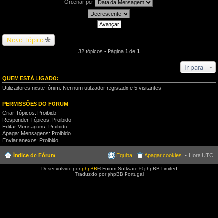
Ordenar por
Novo Tópico
32 tópicos • Página
1
de
1
Ir para
QUEM ESTÁ LIGADO:
Utilizadores neste fórum: Nenhum utilizador registado e 5 visitantes
PERMISSÕES DO FÓRUM
Criar Tópicos: Proibido
Responder Tópicos: Proibido
Editar Mensagens: Proibido
Apagar Mensagens: Proibido
Enviar anexos: Proibido
Índice do Fórum
Equipa
Apagar cookies
Hora UTC
Desenvolvido por
phpBB
® Forum Software © phpBB Limited
Traduzido por phpBB Portugal