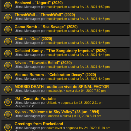
Enslaved - “Utgard” (2020)
Última Mensagem por
metalimperium
«
quinta fev 18, 2021 4:50 pm
ThrashWall - “ThrashWall” (2020)
Última Mensagem por
metalimperium
«
quinta fev 18, 2021 4:48 pm
Gama Bomb - “Sea Savage” (2020)
Última Mensagem por
metalimperium
«
quinta fev 18, 2021 4:46 pm
Omitir - "Ode" (2020)
Última Mensagem por
metalimperium
«
quinta fev 18, 2021 4:45 pm
Defeated Sanity - “The Sanguinery Impetus” (2020)
Última Mensagem por
metalimperium
«
quinta fev 18, 2021 4:44 pm
Névoa - “Towards Belief” (2020)
Última Mensagem por
metalimperium
«
quinta fev 18, 2021 4:43 pm
Vicious Rumors - “Celebration Decay” (2020)
Última Mensagem por
metalimperium
«
quinta fev 18, 2021 4:42 pm
MORBID DEATH - audio ao vivo de SPINAL FACTOR
Última Mensagem por
metalsoulpt
«
sexta dez 04, 2020 7:30 pm
JM - Canal do Youtube
Última Mensagem por
Ulfilanis
«
segunda jun 15, 2020 2:11 pm
Respostas:
2
Kyuss - "Welcome to Sky Valley" (28 jun. 1994)
Última Mensagem por
Leoberto
«
quinta jun 11, 2020 3:44 pm
Greetings from Rocketland
Última Mensagem por
death lover
«
segunda fev 24, 2020 11:49 am