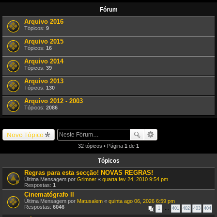
Fórum
Arquivo 2016
Tópicos:
9
Arquivo 2015
Tópicos:
16
Arquivo 2014
Tópicos:
39
Arquivo 2013
Tópicos:
130
Arquivo 2012 - 2003
Tópicos:
2086
Novo Tópico
32 tópicos • Página
1
de
1
Tópicos
Regras para esta secção! NOVAS REGRAS!
Última Mensagem por
Grimner
«
quarta fev 24, 2010 9:54 pm
Respostas:
1
Cinematógrafo II
Última Mensagem por
Matusalem
«
quinta ago 06, 2026 6:59 pm
Respostas:
6046
1
…
401
402
403
404