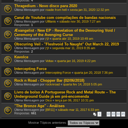
Respostas:
4
Thragedium - Novo disco para 2020
Última Mensagem por
roadie from hell
«
sexta jan 31, 2020 12:32 pm
Canal de Youtube com compilações de bandas nacionais
Última Mensagem por
Ulfilanis
«
sábado nov 30, 2019 7:27 am
Respostas:
1
Ævangelist - New EP - Revelation of the Devouring Void /
Ceremony of the Avenging Curse
Última Mensagem por
קין
«
quarta abr 10, 2019 10:49 am
Obscuring Veil - "Fleshvoid To Naught" Out March 22, 2019
Última Mensagem por
קין
«
segunda mar 11, 2019 8:35 am
Respostas:
2
Kavolce
Última Mensagem por
Voltax
«
quarta jan 16, 2019 4:22 pm
Intercepting Force
Última Mensagem por
Intercepting Force
«
quarta jun 20, 2018 7:36 pm
Rock n Road - Chopper Bar (02/06/2018)
Última Mensagem por
rocknroad
«
quarta fev 14, 2018 5:05 pm
Livro de bolso A Portuguese Rock and Metal Route – The
Underground Guide já em pré-encomenda
Última Mensagem por
Dico
«
terça jun 06, 2017 10:31 pm
"The Bronze Age" - Análises
Última Mensagem por
[BR11]
«
sábado mar 11, 2017 6:33 pm
Respostas:
661
1
…
42
43
44
45
Mostrar Tópicos anteriores: