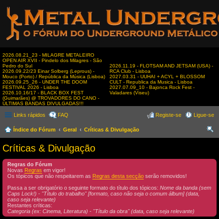
2026.08.21_23 - MILAGRE METALEIRO
OPEN AIR XVII - Pindelo dos Milagres - São
Pedro do Sul
2026.11.19 - FLOTSAM AND JETSAM (USA) -
2026.09.22/23 Einar Solberg (Leprous) -
RCA Club - Lisboa
Mouco (Porto) / República da Música (Lisboa)
2027.03.31 - UUHAI + ACYL + BLOSSOM
2026.09.25_26 - UNDER THE DOOM
CULT - Republica da Musica - Lisboa
FESTIVAL 2026 - Lisboa
2027.07.09_10 - Bajonca Rock Fest -
2026.10.16/17 - BLACK BOX FEST
Valadares (Viseu)
(Guimarães) @ TROVADORES DO CANO -
ÚLTIMAS BANDAS DIVULGADAS!!!
Links rápidos
FAQ
Registe-se
Ligue-se
Índice do Fórum
Geral
Críticas & Divulgação
es
Críticas & Divulgação
qui
Regras do Fórum
sar
Novas
Regras
em vigor!
Os tópicos que não respeitarem as
Regras desta secção
serão removidos!
Passa a ser obrigatório o seguinte formato do título dos tópicos:
Nome da banda (sem
Caps Lock!) - "Título do trabalho" [formato, caso não seja o comum álbum] (data,
caso seja relevante)
Restantes críticas:
Categoria (ex: Cinema, Literatura) - "Título da obra" (data, caso seja relevante)