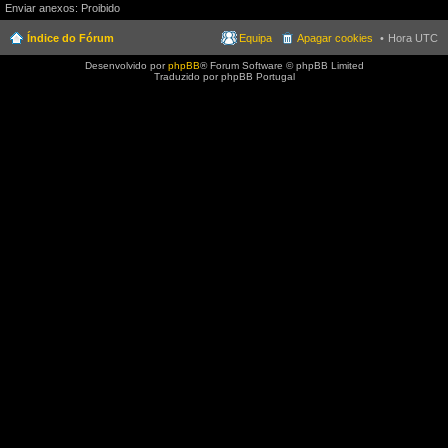
Enviar anexos: Proibido
Índice do Fórum
Equipa
Apagar cookies
Hora UTC
Desenvolvido por
phpBB
® Forum Software © phpBB Limited
Traduzido por phpBB Portugal