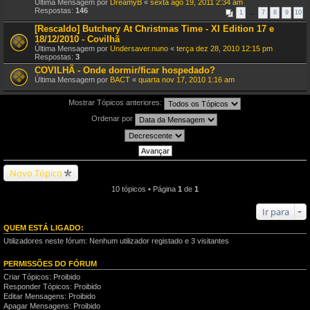
Última Mensagem por
DreamyB
«
sexta ago 19, 2011 2:34 am
Respostas:
146
1
…
7
8
9
10
[Rescaldo] Butchery At Christmas Time - XI Edition 17 e
18/12/2010 - Covilhã
Última Mensagem por
Undersaver.nuno
«
terça dez 28, 2010 12:15 pm
Respostas:
3
COVILHÃ - Onde dormir/ficar hospedado?
Última Mensagem por
BACT
«
quarta nov 17, 2010 1:16 am
Mostrar Tópicos anteriores:
Ordenar por
Novo Tópico
10 tópicos • Página
1
de
1
Ir para
QUEM ESTÁ LIGADO:
Utilizadores neste fórum: Nenhum utilizador registado e 3 visitantes
PERMISSÕES DO FÓRUM
Criar Tópicos: Proibido
Responder Tópicos: Proibido
Editar Mensagens: Proibido
Apagar Mensagens: Proibido