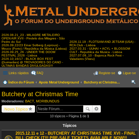
2026.08.21_23 - MILAGRE METALEIRO
OPEN AIR XVII - Pindelo dos Milagres - São
Pedro do Sul
2026.11.19 - FLOTSAM AND JETSAM (USA) -
2026.09.22/23 Einar Solberg (Leprous) -
RCA Club - Lisboa
Mouco (Porto) / República da Música (Lisboa)
2027.03.31 - UUHAI + ACYL + BLOSSOM
2026.09.25_26 - UNDER THE DOOM
CULT - Republica da Musica - Lisboa
FESTIVAL 2026 - Lisboa
2027.07.09_10 - Bajonca Rock Fest -
2026.10.16/17 - BLACK BOX FEST
Valadares (Viseu)
(Guimarães) @ TROVADORES DO CANO -
ÚLTIMAS BANDAS DIVULGADAS!!!
Links rápidos
FAQ
Registe-se
Ligue-se
Índice do Fórum
Apoio Metal Underground
Butchery at Christmas Time
es
Butchery at Christmas Time
qui
Moderadores:
BACT
,
MORIBUNDUS
sar
Novo Tópico
10 tópicos • Página
1
de
1
Tópicos
2015.12.11 e 12 - BUTCHERY AT CHRISTMAS TIME XVI - FINAL
BILL CHECK IT!!! PRE-SALE TICKETS AVAILABLE NOW!!!