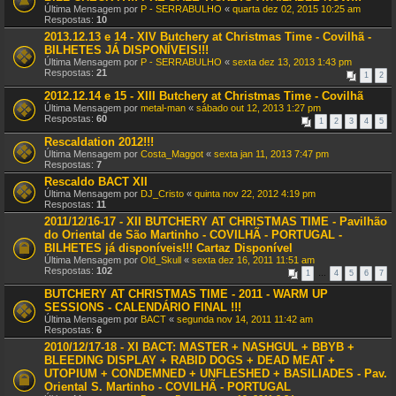
Última Mensagem por
P - SERRABULHO
«
quarta dez 02, 2015 10:25 am
Respostas:
10
2013.12.13 e 14 - XIV Butchery at Christmas Time - Covilhã -
BILHETES JÁ DISPONÍVEIS!!!
Última Mensagem por
P - SERRABULHO
«
sexta dez 13, 2013 1:43 pm
Respostas:
21
1
2
2012.12.14 e 15 - XIII Butchery at Christmas Time - Covilhã
Última Mensagem por
metal-man
«
sábado out 12, 2013 1:27 pm
Respostas:
60
1
2
3
4
5
Rescaldation 2012!!!
Última Mensagem por
Costa_Maggot
«
sexta jan 11, 2013 7:47 pm
Respostas:
7
Rescaldo BACT XII
Última Mensagem por
DJ_Cristo
«
quinta nov 22, 2012 4:19 pm
Respostas:
11
2011/12/16-17 - XII BUTCHERY AT CHRISTMAS TIME - Pavilhão
do Oriental de São Martinho - COVILHÃ - PORTUGAL -
BILHETES já disponíveis!!! Cartaz Disponível
Última Mensagem por
Old_Skull
«
sexta dez 16, 2011 11:51 am
Respostas:
102
1
…
4
5
6
7
BUTCHERY AT CHRISTMAS TIME - 2011 - WARM UP
SESSIONS - CALENDÁRIO FINAL !!!
Última Mensagem por
BACT
«
segunda nov 14, 2011 11:42 am
Respostas:
6
2010/12/17-18 - XI BACT: MASTER + NASHGUL + BBYB +
BLEEDING DISPLAY + RABID DOGS + DEAD MEAT +
UTOPIUM + CONDEMNED + UNFLESHED + BASILIADES - Pav.
Oriental S. Martinho - COVILHÃ - PORTUGAL