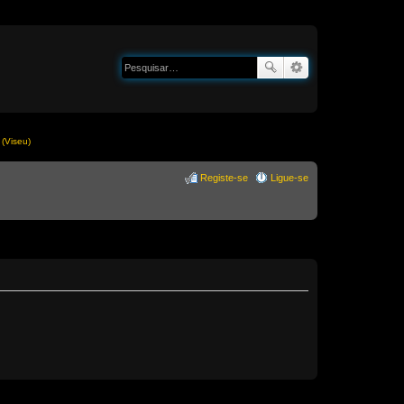
(Viseu)
Registe-se
Ligue-se