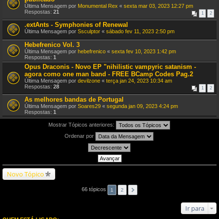
Última Mensagem por
Monumental Rex
«
sexta mar 03, 2023 12:27 pm
Respostas:
21
1
2
.extAnts - Symphonies of Renewal
Última Mensagem por
Ssculptor
«
sábado fev 11, 2023 2:50 pm
Hebefrenico Vol. 3
Última Mensagem por
hebefrenico
«
sexta fev 10, 2023 1:42 pm
Respostas:
1
Opus Draconis - Novo EP "nihilistic vampyric satanism -
agora como one man band - FREE BCamp Codes Pag.2
Última Mensagem por
devilzone
«
terça jan 24, 2023 10:34 am
Respostas:
28
1
2
As melhores bandas de Portugal
Última Mensagem por
Soares29
«
segunda jan 09, 2023 4:24 pm
Respostas:
1
Mostrar Tópicos anteriores:
Ordenar por
Novo Tópico
66 tópicos
1
2
Ir para