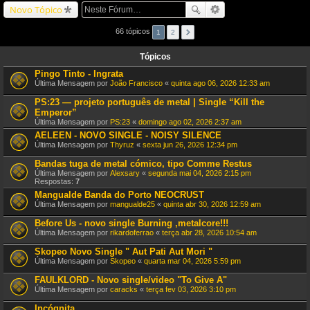
Novo Tópico
66 tópicos
1
2
Tópicos
Pingo Tinto - Ingrata
Última Mensagem por
João Francisco
«
quinta ago 06, 2026 12:33 am
PS:23 — projeto português de metal | Single “Kill the
Emperor”
Última Mensagem por
PS:23
«
domingo ago 02, 2026 2:37 am
AELEEN - NOVO SINGLE - NOISY SILENCE
Última Mensagem por
Thyruz
«
sexta jun 26, 2026 12:34 pm
Bandas tuga de metal cómico, tipo Comme Restus
Última Mensagem por
Alexsary
«
segunda mai 04, 2026 2:15 pm
Respostas:
7
Mangualde Banda do Porto NEOCRUST
Última Mensagem por
mangualde25
«
quinta abr 30, 2026 12:59 am
Before Us - novo single Burning ,metalcore!!!
Última Mensagem por
rikardoferrao
«
terça abr 28, 2026 10:54 am
Skopeo Novo Single " Aut Pati Aut Mori "
Última Mensagem por
Skopeo
«
quarta mar 04, 2026 5:59 pm
FAULKLORD - Novo single/video "To Give A"
Última Mensagem por
caracks
«
terça fev 03, 2026 3:10 pm
Incógnita