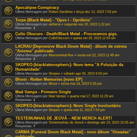
Apocalipse Conspiracy
Última Mensagem por
Rúben Sardinha
«
terça dez 12, 2023 7:02 pm
Torpe (Black Metal) - "Opvs I - Opróbrio"
Última Mensagem por
aetheria
«
segunda nov 20, 2023 1:22 pm
Respostas:
1
Culto Obscuro - Death/Black Metal - Procuramos gigs.
Última Mensagem por
CultoObscuro
«
quinta set 28, 2023 11:54 am
LACRAU [Depressive Black Doom Metal] - álbum de estreia
"Axioma" publicado
Última Mensagem por
Monumental Rex
«
sexta set 22, 2023 11:48 am
Respostas:
2
SKOPEO-[black/atmospheric]- Novo tema "A Poluição da
Humanidade"
Última Mensagem por
Skopeo
«
sábado ago 05, 2023 6:50 pm
Bhoot - Rotten Memories [novo EP]
Última Mensagem por
Bhoot
«
sexta mai 19, 2023 5:30 pm
Mad Vamps - Primeiro Single
Última Mensagem por
Mad Vamps
«
quarta mai 17, 2023 11:29 am
Respostas:
1
SKOPEO-[black/atmospheric]- Novo Single Involuntário
Última Mensagem por
Skopeo
«
quinta mai 11, 2023 7:53 pm
TESTEMUNHAS DE JEOVÁ – NEW MERCH ALERT!
Última Mensagem por
Testemunhas de Jeová
«
domingo abr 23, 2023 10:35 am
Respostas:
7
CARMA [Funeral Doom Black Metal] - novo álbum "Ossadas"
publicado