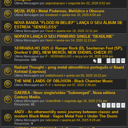
Última Mensagem por
anjosdoacaso
«
segunda fev 02, 2026 9:52 am
ƉĘƲĮⱢ ƧƯƝ • Metal Poderoso, Melódico e Obscuro
Última Mensagem por
irondoom
«
quinta nov 20, 2025 8:58 am
NOVA BANDA "FLOOD IN BELIEF" LANÇA O SEU ÁLBUM DE
ESTREIA "SENSELESS"
Última Mensagem por
Flood
«
quarta nov 19, 2025 12:11 pm
NOPATH LANÇA O SEU PRIMEIRO SINGLE "DEADLINE"
Última Mensagem por
Henri
«
sexta nov 14, 2025 11:13 am
SERRABULHO 2025 @ Ranger Rock (D), Sexitanian Fest (SP),
Dimfest V (BE), NEW MERCH, NEW SHOWS, CHECK IT!
Última Mensagem por
P - SERRABULHO
«
terça nov 04, 2025 3:04 pm
Respostas:
506
1
…
31
32
33
34
Radiant Thought – prog metal atmosférico português c/ Baard
Kolstad (Leprous)
Última Mensagem por
waldofsound
«
quinta out 09, 2025 10:22 pm
THE NINE LANDS OF OBLIVION - Black Chamber Music
Última Mensagem por
F..F
«
domingo set 07, 2025 2:38 pm
GAEREA - Novo single/video "Submerged". Nova editora
Century Media.
Última Mensagem por
UnderØath
«
segunda ago 18, 2025 2:51 pm
Respostas:
61
1
2
3
4
5
ANZV - An otherworldly sonic journey between classic and
modern Black Metal - Vagos Metal Fest + Under The Doom
Última Mensagem por
nekronos
«
quarta jun 04, 2025 8:29 am
Respostas:
9