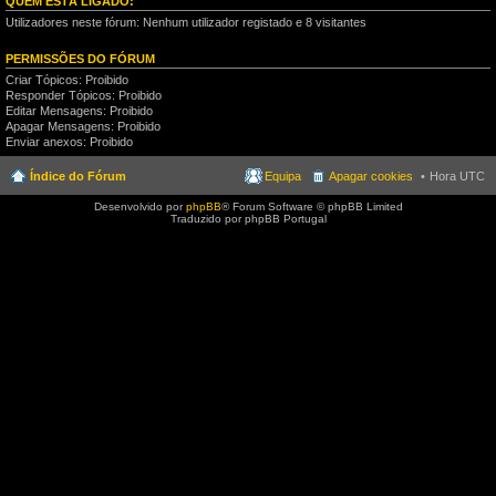
QUEM ESTÁ LIGADO:
Utilizadores neste fórum: Nenhum utilizador registado e 8 visitantes
PERMISSÕES DO FÓRUM
Criar Tópicos: Proibido
Responder Tópicos: Proibido
Editar Mensagens: Proibido
Apagar Mensagens: Proibido
Enviar anexos: Proibido
Índice do Fórum
Equipa
Apagar cookies
Hora UTC
Desenvolvido por
phpBB
® Forum Software © phpBB Limited
Traduzido por phpBB Portugal