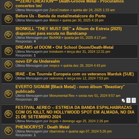
***ZERO CREATION*** Death-Groove Metal - Procuramos
concertos \m/
Última Mensagem por
ZeroCreation
«
quinta abr 24, 2025 1:33 am
Before Us - Banda de metal/metalcore do Porto
Última Mensagem por
lifelost
«
quinta jan 30, 2025 4:18 pm
BIONKILL "THEY MUST DIE" ● Álbum de Estreia (2025)
disponível para escuta no Bandcamp
Última Mensagem por
BioNKill
«
quarta jan 01, 2025 4:17 pm
Respostas:
4
DREAMS of DOOM • Old School Doom/Death-Metal
Última Mensagem por
irondoom
«
terça dez 31, 2024 12:31 pm
Respostas:
1
novo EP de Underealm
Última Mensagem por
nmpcs
«
quinta dez 26, 2024 4:43 pm
IRAE - Em Tournée Europeia com os veteranos Marduk (SUE)
Última Mensagem por
nekronos
«
terça nov 12, 2024 7:53 pm
EVERTO SIGNUM [Black Metal] - novo álbum "Beastiary"
publicado
Última Mensagem por
Monumental Rex
«
sexta nov 01, 2024 9:57 am
Respostas:
20
1
2
FESTIVAL AEREO -- ESTREIA DA BANDA ESPALHABRAZAS
COM OS KILLT, NO HOLLYWOOD SPOT EM ALMADA, NO DIA
21 DE SETEMBRO 2024
Última Mensagem por
bcgds
«
domingo ago 25, 2024 2:26 pm
PHENOCRYST - Death Metal
Última Mensagem por
nbarreiras
«
quarta ago 07, 2024 5:26 pm
Respostas:
1