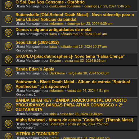
O Sol Que Nos Consome - Opróbrio
Última Mensagem por
osolquenosconsome
«
domingo jun 23, 2024 3:46 pm
Ruttenskalle [Old-School Death Metal] - Novo videoclip para o
tema Chaos! Noticias da banda!
Última Mensagem por
nekronos
«
domingo jun 23, 2024 9:39 am
Demos e alguma antiguidades de metal
Última Mensagem por
kaxa
«
sábado mai 18, 2024 10:46 am
Sepulchral (1989-1992)
Última Mensagem por
kaxa
«
sábado mai 18, 2024 10:37 am
Respostas:
5
SKOPEO-[black/atmospheric]- Novo tema "Falsa Crença"
Última Mensagem por
Skopeo
«
sexta mai 03, 2024 9:35 pm
Banda Eden's Apple
Última Mensagem por
DarkRose
«
terça abr 30, 2024 5:43 pm
Vøidwomb - Black Death Metal - Album de estreia "Spiritual
Apotheosis" já dispoonivel!
Última Mensagem por
nekronos
«
sexta abr 26, 2024 4:51 pm
Respostas:
1
BANDA MIRAI KEY - BANDA J-ROCK/J-METAL DO PORTO
PROCURAMOS BANDAS PARA ATUAR CONNOSCO + 2º
GUITARRISTA
Última Mensagem por
shini
«
sexta fev 16, 2024 11:34 pm
Alpha Warhead - Album de estreia "Code Red" (Thrash Metal)
Última Mensagem por
Soares29
«
sexta jan 26, 2024 2:57 pm
Respostas:
1
VITRÍOLO "CONJURO"
Última Mensagem por
Fred F
«
domingo dez 31, 2023 4:02 pm