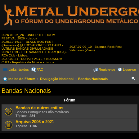
2026.09.25_26 - UNDER THE DOOM
FESTIVAL 2026 - Lisboa
2026.10.16/17 - BLACK BOX FEST
(Guimarães) @ TROVADORES DO CANO -
2027.07.09_10 - Bajonca Rock Fest -
ÚLTIMAS BANDAS DIVULGADAS!!!
Valadares (Viseu)
2026.11.19 - FLOTSAM AND JETSAM (USA) -
RCA Club - Lisboa
2027.03.31 - UUHAI + ACYL + BLOSSOM
CULT - Republica da Musica - Lisboa
Links rápidos
FAQ
Registe-se
Ligue-se
Índice do Fórum
Divulgação Nacional
Bandas Nacionais
es
Bandas Nacionais
qui
Fórum
sar
Bandas de outros estilos
Bandas Portuguesas não metálicas.
Tópicos:
284
Arquivo 2006 a 2021
Tópicos:
1184