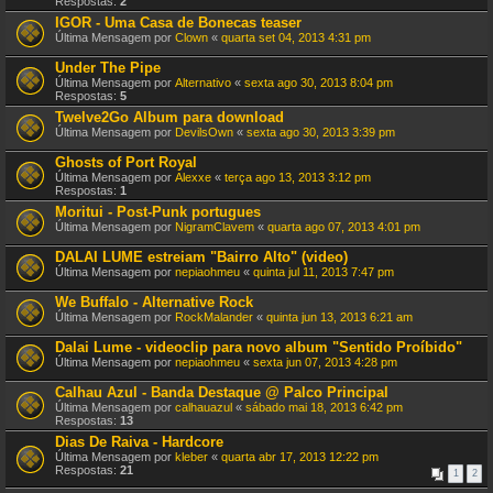
Respostas:
2
IGOR - Uma Casa de Bonecas teaser
Última Mensagem por
Clown
«
quarta set 04, 2013 4:31 pm
Under The Pipe
Última Mensagem por
Alternativo
«
sexta ago 30, 2013 8:04 pm
Respostas:
5
Twelve2Go Album para download
Última Mensagem por
DevilsOwn
«
sexta ago 30, 2013 3:39 pm
Ghosts of Port Royal
Última Mensagem por
Alexxe
«
terça ago 13, 2013 3:12 pm
Respostas:
1
Moritui - Post-Punk portugues
Última Mensagem por
NigramClavem
«
quarta ago 07, 2013 4:01 pm
DALAI LUME estreiam "Bairro Alto" (video)
Última Mensagem por
nepiaohmeu
«
quinta jul 11, 2013 7:47 pm
We Buffalo - Alternative Rock
Última Mensagem por
RockMalander
«
quinta jun 13, 2013 6:21 am
Dalai Lume - videoclip para novo album "Sentido Proíbido"
Última Mensagem por
nepiaohmeu
«
sexta jun 07, 2013 4:28 pm
Calhau Azul - Banda Destaque @ Palco Principal
Última Mensagem por
calhauazul
«
sábado mai 18, 2013 6:42 pm
Respostas:
13
Dias De Raiva - Hardcore
Última Mensagem por
kleber
«
quarta abr 17, 2013 12:22 pm
Respostas:
21
1
2