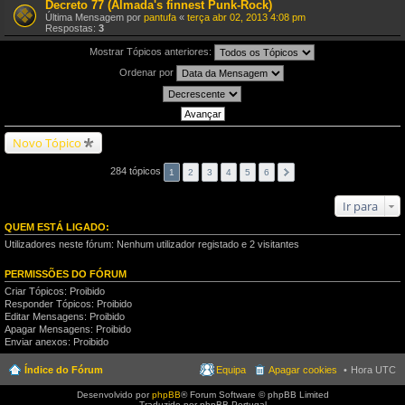
Decreto 77 (Almada's finnest Punk-Rock)
Última Mensagem por
pantufa
«
terça abr 02, 2013 4:08 pm
Respostas:
3
Mostrar Tópicos anteriores:
Ordenar por
Novo Tópico
284 tópicos
1
2
3
4
5
6
Ir para
QUEM ESTÁ LIGADO:
Utilizadores neste fórum: Nenhum utilizador registado e 2 visitantes
PERMISSÕES DO FÓRUM
Criar Tópicos: Proibido
Responder Tópicos: Proibido
Editar Mensagens: Proibido
Apagar Mensagens: Proibido
Enviar anexos: Proibido
Índice do Fórum
Equipa
Apagar cookies
Hora UTC
Desenvolvido por
phpBB
® Forum Software © phpBB Limited
Traduzido por phpBB Portugal