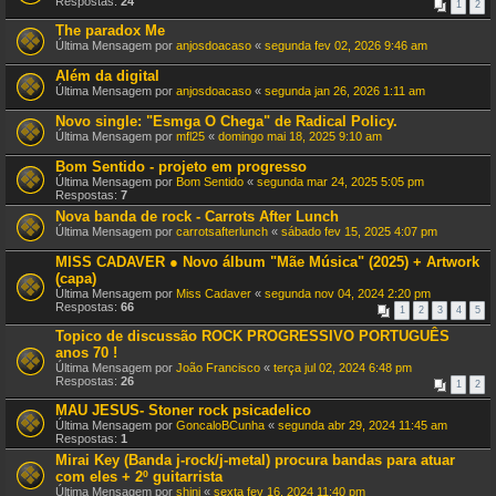
Respostas:
24
1
2
The paradox Me
Última Mensagem por
anjosdoacaso
«
segunda fev 02, 2026 9:46 am
Além da digital
Última Mensagem por
anjosdoacaso
«
segunda jan 26, 2026 1:11 am
Novo single: "Esmga O Chega" de Radical Policy.
Última Mensagem por
mfl25
«
domingo mai 18, 2025 9:10 am
Bom Sentido - projeto em progresso
Última Mensagem por
Bom Sentido
«
segunda mar 24, 2025 5:05 pm
Respostas:
7
Nova banda de rock - Carrots After Lunch
Última Mensagem por
carrotsafterlunch
«
sábado fev 15, 2025 4:07 pm
MISS CADAVER ● Novo álbum "Mãe Música" (2025) + Artwork
(capa)
Última Mensagem por
Miss Cadaver
«
segunda nov 04, 2024 2:20 pm
Respostas:
66
1
2
3
4
5
Topico de discussão ROCK PROGRESSIVO PORTUGUÊS
anos 70 !
Última Mensagem por
João Francisco
«
terça jul 02, 2024 6:48 pm
Respostas:
26
1
2
MAU JESUS- Stoner rock psicadelico
Última Mensagem por
GoncaloBCunha
«
segunda abr 29, 2024 11:45 am
Respostas:
1
Mirai Key (Banda j-rock/j-metal) procura bandas para atuar
com eles + 2º guitarrista
Última Mensagem por
shini
«
sexta fev 16, 2024 11:40 pm