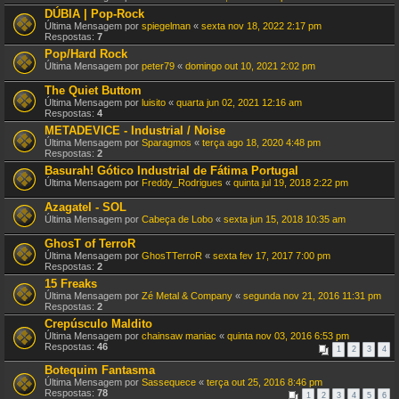
DÚBIA | Pop-Rock
Última Mensagem por
spiegelman
«
sexta nov 18, 2022 2:17 pm
Respostas:
7
Pop/Hard Rock
Última Mensagem por
peter79
«
domingo out 10, 2021 2:02 pm
The Quiet Buttom
Última Mensagem por
luisito
«
quarta jun 02, 2021 12:16 am
Respostas:
4
METADEVICE - Industrial / Noise
Última Mensagem por
Sparagmos
«
terça ago 18, 2020 4:48 pm
Respostas:
2
Basurah! Gótico Industrial de Fátima Portugal
Última Mensagem por
Freddy_Rodrigues
«
quinta jul 19, 2018 2:22 pm
Azagatel - SOL
Última Mensagem por
Cabeça de Lobo
«
sexta jun 15, 2018 10:35 am
GhosT of TerroR
Última Mensagem por
GhosTTerroR
«
sexta fev 17, 2017 7:00 pm
Respostas:
2
15 Freaks
Última Mensagem por
Zé Metal & Company
«
segunda nov 21, 2016 11:31 pm
Respostas:
2
Crepúsculo Maldito
Última Mensagem por
chainsaw maniac
«
quinta nov 03, 2016 6:53 pm
Respostas:
46
1
2
3
4
Botequim Fantasma
Última Mensagem por
Sassequece
«
terça out 25, 2016 8:46 pm
Respostas:
78
1
2
3
4
5
6