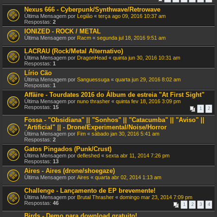
Nexus 666 - Cyberpunk/Synthwave/Retrowave
Última Mensagem por
Legião
«
terça ago 09, 2016 10:37 am
Respostas:
2
IONIZED - ROCK / METAL
Última Mensagem por
Racm
«
segunda jul 18, 2016 9:51 am
LACRAU (Rock/Metal Alternativo)
Última Mensagem por
DragonHead
«
quinta jun 30, 2016 10:31 am
Respostas:
1
Lírio Cão
Última Mensagem por
Sanguessuga
«
quarta jun 29, 2016 8:02 am
Respostas:
1
Affäire - Tourdates 2016 do Álbum de estreia "At First Sight"
Última Mensagem por
nuno thrasher
«
quinta fev 18, 2016 3:09 pm
Respostas:
15
1
2
Fossa - "Obsidiana" || "Sonhos" || "Catacumba" || "Aviso" ||
"Artificial" || - Drone/Experimental/Noise/Horror
Última Mensagem por
Fim
«
sábado jan 30, 2016 5:41 am
Respostas:
2
Gatos Pingados (Punk/Crust)
Última Mensagem por
defleshed
«
sexta abr 11, 2014 7:26 pm
Respostas:
13
Aires - Aires (drone/shoegaze)
Última Mensagem por
Aires
«
quarta abr 02, 2014 1:13 am
Challenge - Lançamento de EP brevemente!
Última Mensagem por
Brutal Thrasher
«
domingo mar 23, 2014 7:09 pm
Respostas:
46
1
2
3
4
Birds - Demo para download gratuito!