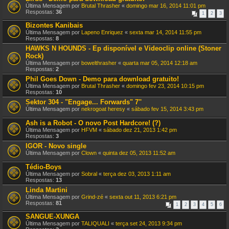
Última Mensagem por
Brutal Thrasher
«
domingo mar 16, 2014 11:01 pm
Respostas:
36
1
2
3
Bizontes Kanibais
Última Mensagem por
Lapeno Enriquez
«
sexta mar 14, 2014 11:55 pm
Respostas:
8
HAWKS N HOUNDS - Ep disponível e Videoclip online (Stoner
Rock)
Última Mensagem por
bowelthrasher
«
quarta mar 05, 2014 12:18 am
Respostas:
2
Phil Goes Down - Demo para download gratuito!
Última Mensagem por
Brutal Thrasher
«
domingo fev 23, 2014 10:15 pm
Respostas:
10
Sektor 304 - "Engage... Forwards" 7''
Última Mensagem por
nekrogoat heresy
«
sábado fev 15, 2014 3:43 pm
Ash is a Robot - O novo Post Hardcore! (?)
Última Mensagem por
HFVM
«
sábado dez 21, 2013 1:42 pm
Respostas:
3
IGOR - Novo single
Última Mensagem por
Clown
«
quinta dez 05, 2013 11:52 am
Tédio-Boys
Última Mensagem por
Sobral
«
terça dez 03, 2013 1:11 am
Respostas:
13
Linda Martini
Última Mensagem por
Grind-zé
«
sexta out 11, 2013 6:21 pm
Respostas:
81
1
2
3
4
5
6
SANGUE-XUNGA
Última Mensagem por
TALIQUALI
«
terça set 24, 2013 9:34 pm