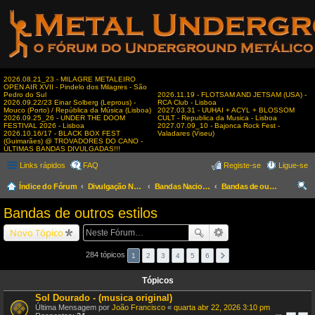
2026.08.21_23 - MILAGRE METALEIRO
OPEN AIR XVII - Pindelo dos Milagres - São
Pedro do Sul
2026.11.19 - FLOTSAM AND JETSAM (USA) -
2026.09.22/23 Einar Solberg (Leprous) -
RCA Club - Lisboa
Mouco (Porto) / República da Música (Lisboa)
2027.03.31 - UUHAI + ACYL + BLOSSOM
2026.09.25_26 - UNDER THE DOOM
CULT - Republica da Musica - Lisboa
FESTIVAL 2026 - Lisboa
2027.07.09_10 - Bajonca Rock Fest -
2026.10.16/17 - BLACK BOX FEST
Valadares (Viseu)
(Guimarães) @ TROVADORES DO CANO -
ÚLTIMAS BANDAS DIVULGADAS!!!
Links rápidos
FAQ
Registe-se
Ligue-se
Índice do Fórum
Divulgação Nacional
Bandas Nacionais
Bandas de outros estilos
es
Bandas de outros estilos
qui
Novo Tópico
sar
284 tópicos
1
2
3
4
5
6
Tópicos
Sol Dourado - (musica original)
Última Mensagem por
João Francisco
«
quarta abr 22, 2026 3:10 pm