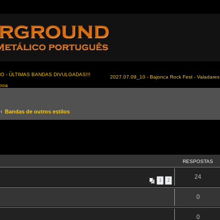
NO - ÚLTIMAS BANDAS DIVULGADAS!!!
2027.07.09_10 - Bajonca Rock Fest - Valadares 
sboa
Bandas de outros estilos
RESPOSTAS
24
1
2
0
0