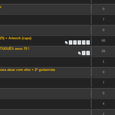
y.
0
7
0
) + Artwork (capa)
66
1
2
3
4
5
TUGUÊS anos 70 !
26
1
2
1
ara atuar com eles + 2º guitarrista
0
7
0
4
2