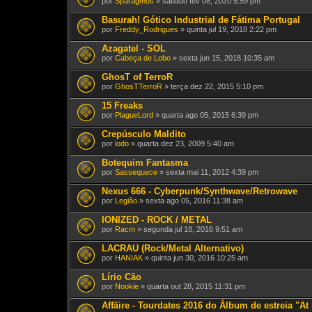
por
Sparagmos
» sábado fev 08, 2020 5:59 pm
Basurah! Gótico Industrial de Fátima Portugal
por
Freddy_Rodrigues
» quinta jul 19, 2018 2:22 pm
Azagatel - SOL
por
Cabeça de Lobo
» sexta jun 15, 2018 10:35 am
GhosT of TerroR
por
GhosTTerroR
» terça dez 22, 2015 5:10 pm
15 Freaks
por
PlagueLord
» quarta ago 05, 2015 6:39 pm
Crepúsculo Maldito
por
lodo
» quarta dez 23, 2009 5:40 am
Botequim Fantasma
por
Sassequece
» sexta mai 11, 2012 4:39 pm
Nexus 666 - Cyberpunk/Synthwave/Retrowave
por
Legião
» sexta ago 05, 2016 11:38 am
IONIZED - ROCK / METAL
por
Racm
» segunda jul 18, 2016 9:51 am
LACRAU (Rock/Metal Alternativo)
por
HANIAK
» quinta jun 30, 2016 10:25 am
Lírio Cão
por
Nookie
» quarta out 28, 2015 11:31 pm
Affäire - Tourdates 2016 do Álbum de estreia "At 