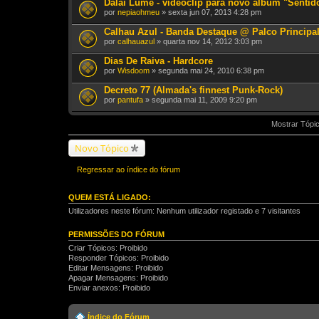
Dalai Lume - videoclip para novo album "Sentid
por
nepiaohmeu
» sexta jun 07, 2013 4:28 pm
Calhau Azul - Banda Destaque @ Palco Principa
por
calhauazul
» quarta nov 14, 2012 3:03 pm
Dias De Raiva - Hardcore
por
Wisdoom
» segunda mai 24, 2010 6:38 pm
Decreto 77 (Almada's finnest Punk-Rock)
por
pantufa
» segunda mai 11, 2009 9:20 pm
Mostrar Tópic
Novo Tópico
Regressar ao índice do fórum
QUEM ESTÁ LIGADO:
Utilizadores neste fórum: Nenhum utilizador registado e 7 visitantes
PERMISSÕES DO FÓRUM
Criar Tópicos: Proibido
Responder Tópicos: Proibido
Editar Mensagens: Proibido
Apagar Mensagens: Proibido
Enviar anexos: Proibido
Índice do Fórum