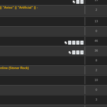
15
1
2
Aviso" || "Artificial" || -
2
13
0
46
1
2
3
4
36
1
2
3
8
line (Stoner Rock)
2
10
0
3