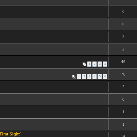
0
0
2
2
46
1
2
3
4
78
1
2
3
4
5
6
2
0
1
1
First Sight"