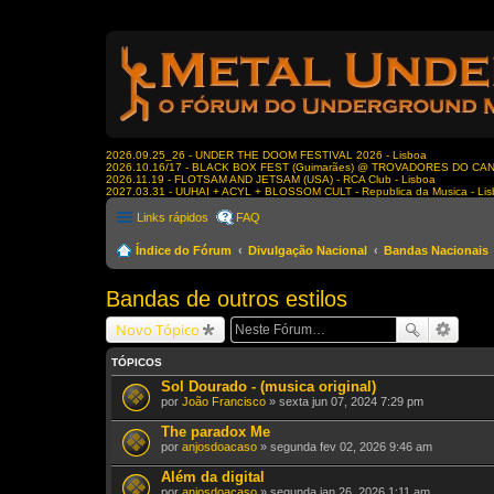
2026.09.25_26 - UNDER THE DOOM FESTIVAL 2026 - Lisboa
2026.10.16/17 - BLACK BOX FEST (Guimarães) @ TROVADORES DO CA
2026.11.19 - FLOTSAM AND JETSAM (USA) - RCA Club - Lisboa
2027.03.31 - UUHAI + ACYL + BLOSSOM CULT - Republica da Musica - Li
Links rápidos
FAQ
Índice do Fórum
Divulgação Nacional
Bandas Nacionais
Bandas de outros estilos
Novo Tópico
TÓPICOS
Sol Dourado - (musica original)
por
João Francisco
» sexta jun 07, 2024 7:29 pm
The paradox Me
por
anjosdoacaso
» segunda fev 02, 2026 9:46 am
Além da digital
por
anjosdoacaso
» segunda jan 26, 2026 1:11 am