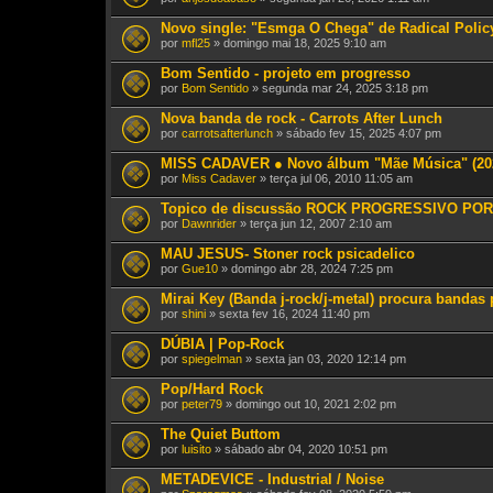
Novo single: "Esmga O Chega" de Radical Polic
por
mfl25
» domingo mai 18, 2025 9:10 am
Bom Sentido - projeto em progresso
por
Bom Sentido
» segunda mar 24, 2025 3:18 pm
Nova banda de rock - Carrots After Lunch
por
carrotsafterlunch
» sábado fev 15, 2025 4:07 pm
MISS CADAVER ● Novo álbum "Mãe Música" (2025
por
Miss Cadaver
» terça jul 06, 2010 11:05 am
Topico de discussão ROCK PROGRESSIVO POR
por
Dawnrider
» terça jun 12, 2007 2:10 am
MAU JESUS- Stoner rock psicadelico
por
Gue10
» domingo abr 28, 2024 7:25 pm
Mirai Key (Banda j-rock/j-metal) procura bandas p
por
shini
» sexta fev 16, 2024 11:40 pm
DÚBIA | Pop-Rock
por
spiegelman
» sexta jan 03, 2020 12:14 pm
Pop/Hard Rock
por
peter79
» domingo out 10, 2021 2:02 pm
The Quiet Buttom
por
luisito
» sábado abr 04, 2020 10:51 pm
METADEVICE - Industrial / Noise