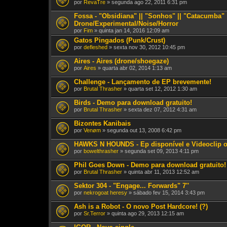
por
RevaTre
» segunda ago 22, 2011 6:31 pm
Fossa - "Obsidiana" || "Sonhos" || "Catacumba" || "
Drone/Experimental/Noise/Horror
por
Fim
» quinta jan 14, 2016 12:09 am
Gatos Pingados (Punk/Crust)
por
defleshed
» sexta nov 30, 2012 10:45 pm
Aires - Aires (drone/shoegaze)
por
Aires
» quarta abr 02, 2014 1:13 am
Challenge - Lançamento de EP brevemente!
por
Brutal Thrasher
» quarta set 12, 2012 1:30 am
Birds - Demo para download gratuito!
por
Brutal Thrasher
» sexta dez 07, 2012 4:31 am
Bizontes Kanibais
por
Venøm
» segunda out 13, 2008 6:42 pm
HAWKS N HOUNDS - Ep disponível e Videoclip on
por
bowelthrasher
» segunda set 09, 2013 4:11 pm
Phil Goes Down - Demo para download gratuito!
por
Brutal Thrasher
» quinta abr 11, 2013 12:52 am
Sektor 304 - "Engage... Forwards" 7''
por
nekrogoat heresy
» sábado fev 15, 2014 3:43 pm
Ash is a Robot - O novo Post Hardcore! (?)
por
Sr.Terror
» quinta ago 29, 2013 12:15 am