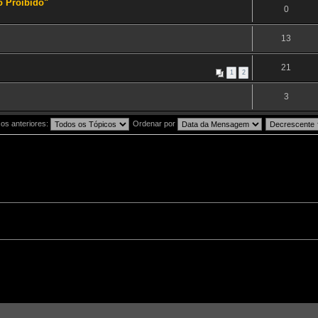
o Proíbido"
0
l
13
21
1
2
3
os anteriores:
Ordenar por