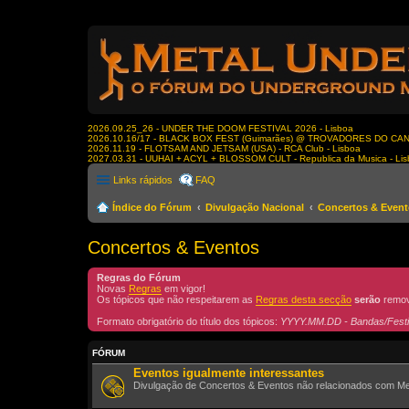
2026.09.25_26 - UNDER THE DOOM FESTIVAL 2026 - Lisboa
2026.10.16/17 - BLACK BOX FEST (Guimarães) @ TROVADORES DO CA
2026.11.19 - FLOTSAM AND JETSAM (USA) - RCA Club - Lisboa
2027.03.31 - UUHAI + ACYL + BLOSSOM CULT - Republica da Musica - Li
Links rápidos
FAQ
Índice do Fórum
Divulgação Nacional
Concertos & Even
Concertos & Eventos
Regras do Fórum
Novas
Regras
em vigor!
Os tópicos que não respeitarem as
Regras desta secção
serão
remov
Formato obrigatório do título dos tópicos:
YYYY.MM.DD - Bandas/Festiv
FÓRUM
Eventos igualmente interessantes
Divulgação de Concertos & Eventos não relacionados com Me