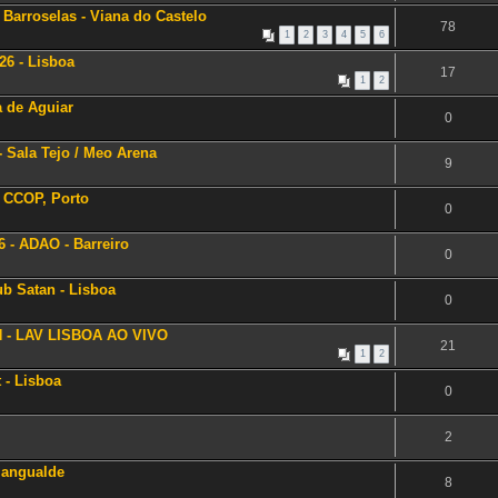
- Barroselas - Viana do Castelo
78
1
2
3
4
5
6
6 - Lisboa
17
1
2
a de Aguiar
0
- Sala Tejo / Meo Arena
9
 CCOP, Porto
0
- ADAO - Barreiro
0
ub Satan - Lisboa
0
 - LAV LISBOA AO VIVO
21
1
2
 - Lisboa
0
2
Mangualde
8