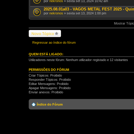
por
nekronos
» sexta set 13, 2024 10:42 am
ç
ã
2025.08.01a03 - VAGOS METAL FEST 2025 - Quin
o
.
por
nekronos
» sexta set 13, 2024 1:00 pm
Mostrar Tópic
Novo Tópico
Regressar ao índice do fórum
QUEM ESTÁ LIGADO:
Utilizadores neste fórum: Nenhum utilizador registado e 12 visitantes
PERMISSÕES DO FÓRUM
Criar Tópicos: Proibido
Responder Tópicos: Proibido
Editar Mensagens: Proibido
Apagar Mensagens: Proibido
Enviar anexos: Proibido
Índice do Fórum