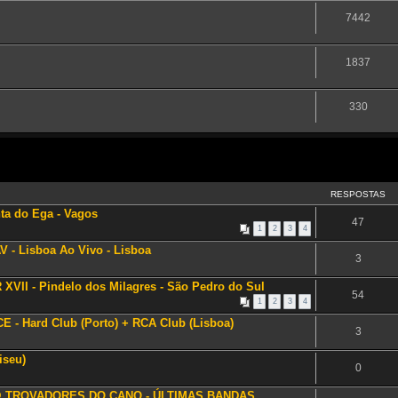
7442
1837
330
RESPOSTAS
ta do Ega - Vagos
47
1
2
3
4
 - Lisboa Ao Vivo - Lisboa
3
VII - Pindelo dos Milagres - São Pedro do Sul
54
1
2
3
4
 - Hard Club (Porto) + RCA Club (Lisboa)
3
iseu)
0
) @ TROVADORES DO CANO - ÚLTIMAS BANDAS