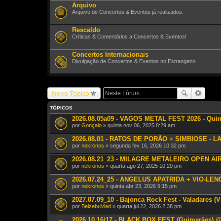
Arquivo
Arquivo de Concertos & Eventos já realizados.
Rescaldo
Críticas & Comentários a Concertos & Eventos!
Concertos Internacionais
Divulgação de Concertos & Eventos no Estrangeiro
Novo Tópico
TÓPICOS
2026.08.05a09 - VAGOS METAL FEST 2026 - Quin
por
Gonçalo
» quinta nov 06, 2025 8:29 am
2026.08.01 - RATOS DE PORÃO + SIMBIOSE - LAV
por
nekronos
» segunda fev 16, 2026 10:32 pm
2026.08.21_23 - MILAGRE METALEIRO OPEN AIR X
por
nekronos
» quarta ago 27, 2025 10:20 pm
2026.07.24_25 - ANGELUS APATRIDA + VIO-LENCE
por
nekronos
» quinta abr 23, 2026 9:15 pm
2027.07.09_10 - Bajonca Rock Fest - Valadares (V
por
BelzebuVlad
» quarta jul 22, 2026 2:38 pm
2026.10.16/17 - BLACK BOX FEST (Guimarães