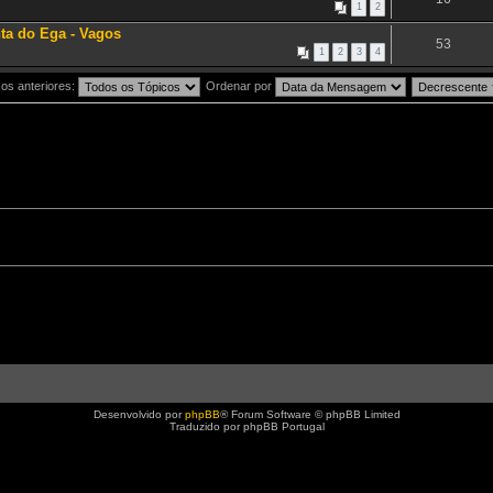
1
2
ta do Ega - Vagos
53
1
2
3
4
os anteriores:
Ordenar por
Desenvolvido por
phpBB
® Forum Software © phpBB Limited
Traduzido por phpBB Portugal