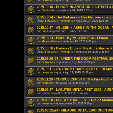
por
nekronos
» quarta ago 13, 2025 9:04 pm
u
m
2025.10.18 - BLOOD INCANTATION + AUTHOR & P
a
v
por
Blackadder
» quarta mai 07, 2025 2:47 pm
o
t
2025.10.24 - The Darkness + Dea Matrona - Lisbo
a
por
FindMeOnTheMoshPit
» terça out 14, 2025 3:19 pm
ç
E
ã
s
2025.10.17 - AELEEN + ASHES IN THE OCEAN - W
o
t
.
por
Fab
» segunda out 13, 2025 9:42 am
e
T
2025/10/24 - Blaze Bayley - Club RCA - Lisbon
ó
por
p
Metals Alliance
» sexta out 10, 2025 6:43 pm
i
c
2025.10.30 - Parkway Drive + Thy Art Is Murder +
o
por
FindMeOnTheMoshPit
» sexta set 19, 2025 2:35 pm
t
E
e
s
2025.09.26_27 - UNDER THE DOOM FESTIVAL 2025
m
t
por
nekronos
» segunda fev 17, 2025 10:24 pm
u
e
m
T
2025.10.11 - GWYDION + DARK OATH + FIREMAGE
a
ó
v
por
p
nekronos
» quarta ago 27, 2025 10:32 pm
o
i
t
c
2025.11.28 - CORPUS CHRISTII "The Fire God" +
a
o
por
nekronos
» terça set 23, 2025 8:31 am
ç
t
ã
e
2025.09.27 - LABUTES METAL FEST 2025 - AMBA
o
m
.
por
Brunhu
» quarta set 03, 2025 1:47 pm
u
m
2025.09.20 - RIVER STONE FEST - Rio de Moinho
a
v
por
nekronos
» domingo mar 30, 2025 5:16 pm
o
t
2025.08.22a24 - MILAGRE METALEIRO OPEN AIR -
a