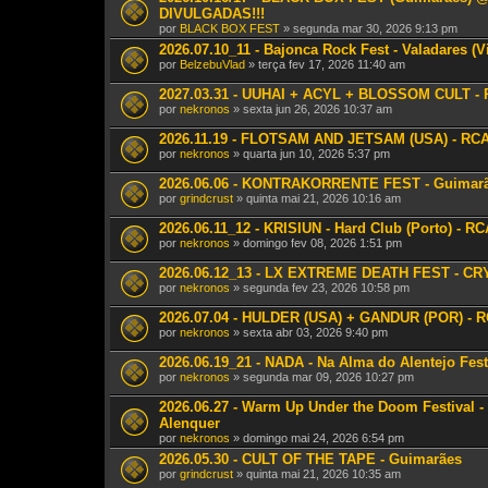
DIVULGADAS!!!
por
BLACK BOX FEST
» segunda mar 30, 2026 9:13 pm
2026.07.10_11 - Bajonca Rock Fest - Valadares (V
por
BelzebuVlad
» terça fev 17, 2026 11:40 am
2027.03.31 - UUHAI + ACYL + BLOSSOM CULT - R
por
nekronos
» sexta jun 26, 2026 10:37 am
2026.11.19 - FLOTSAM AND JETSAM (USA) - RCA 
por
nekronos
» quarta jun 10, 2026 5:37 pm
2026.06.06 - KONTRAKORRENTE FEST - Guimar
por
grindcrust
» quinta mai 21, 2026 10:16 am
2026.06.11_12 - KRISIUN - Hard Club (Porto) - RC
por
nekronos
» domingo fev 08, 2026 1:51 pm
2026.06.12_13 - LX EXTREME DEATH FEST - CRY
por
nekronos
» segunda fev 23, 2026 10:58 pm
2026.07.04 - HULDER (USA) + GANDUR (POR) - R
por
nekronos
» sexta abr 03, 2026 9:40 pm
2026.06.19_21 - NADA - Na Alma do Alentejo Fest 
por
nekronos
» segunda mar 09, 2026 10:27 pm
2026.06.27 - Warm Up Under the Doom Festival
Alenquer
por
nekronos
» domingo mai 24, 2026 6:54 pm
2026.05.30 - CULT OF THE TAPE - Guimarães
por
grindcrust
» quinta mai 21, 2026 10:35 am