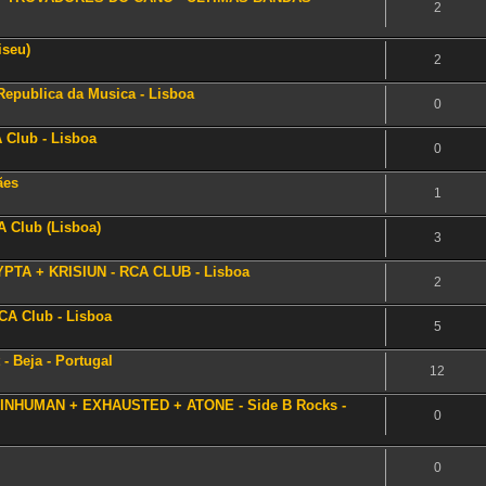
2
iseu)
2
epublica da Musica - Lisboa
0
Club - Lisboa
0
ães
1
A Club (Lisboa)
3
PTA + KRISIUN - RCA CLUB - Lisboa
2
CA Club - Lisboa
5
- Beja - Portugal
12
 - INHUMAN + EXHAUSTED + ATONE - Side B Rocks -
0
0