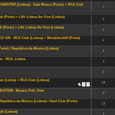
+ SINISTRO (Lisboa) - Sala Mouco (Porto) + RCA Club
7
 (Porto) + LAV Lisboa Ao Vivo (Lisboa)
2
b (Porto) + LAV Lisboa Ao Vivo (Lisboa)
1
 SIN - RCA Club (Lisboa) + Woodstock69 (Porto)
4
Porto) / República da Música (Lisboa)
1
ve - RCA, Lisboa
3
0
n (Leiria) + RCA Club (Lisboa)
18
1
2
EATION - Buraco Pub, Ovar
0
República da Música (Lisboa) / Hard Club (Porto)
13
ub (Lisboa)
1