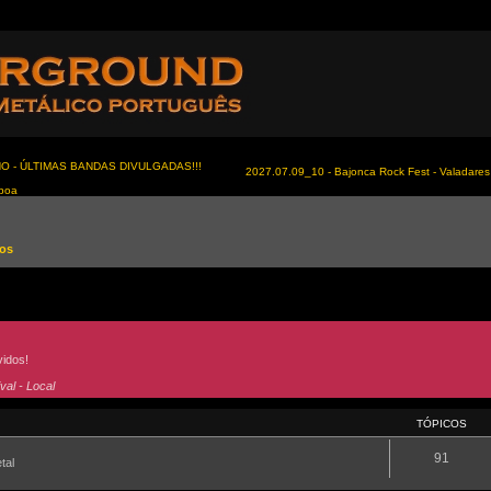
NO - ÚLTIMAS BANDAS DIVULGADAS!!!
2027.07.09_10 - Bajonca Rock Fest - Valadares 
sboa
tos
idos!
al - Local
TÓPICOS
91
tal