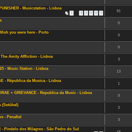
UNISHER - Musicstation - Lisboa
91
1
…
3
4
5
6
7
a
0
ish you were here - Porto
0
0
 The Amity Affliction - Lisboa
3
 - Music Station - Lisboa
13
 - Républica da Musica - Lisboa
1
 IRAE + GRIEVANCE - Republica da Music - Lisboa
0
 (Setúbal)
3
s - Penafiel
3
 Pindelo dos Milagres - São Pedro do Sul
16