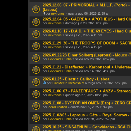
i
m
c
2025.12.06_07 - PRIMORDIAL + M.I.L.F. (Porto) 
a
o
v
(Lisboa)
t
o
por
nekronos
» quarta ago 06, 2025 11:39 am
e
t
A
m
2025.12.04_05 - GAEREA + APOTHEUS - Hard Club
a
n
u
ç
por
nekronos
» domingo jun 29, 2025 6:36 pm
e
m
ã
x
a
o
o
2026.01.16_17 - D.A.D. + THE 69 EYES - Hard Clu
v
.
(
por
nekronos
» sexta jul 25, 2025 4:11 pm
o
s
t
)
2025.11.29_30 - THE TROOPS OF DOOM + SACRED
a
ç
por
nekronos
» sexta jul 25, 2025 4:15 pm
ã
o
2026.09.22/23 Einar Solberg (Leprous) - Mouco (
.
por
GoncaloBCunha
» sexta nov 28, 2025 6:52 pm
2025.11.21 - Disaffected + Karbonsoul + Undersa
por
GoncaloBCunha
» sexta nov 14, 2025 4:30 pm
2026.01.25 - Electric Callboy - Lisboa
por
FindMeOnTheMoshPit
» terça nov 18, 2025 5:50 pm
E
s
2025.11.06_07 - PANZERFAUST + ANZV - Stereogu
t
por
nekronos
» quarta ago 27, 2025 10:26 pm
e
T
2025.11.08 - DYSTOPIAN OMEN (Esp) + ZERO CR
ó
por
p
ZeroCreation
» quarta nov 05, 2025 11:47 pm
i
c
2025.11.02/03 - Leprous + Gåte + Royal Sorrow - 
o
por
GoncaloBCunha
» sexta mar 28, 2025 5:57 pm
t
e
2025.10.25 - SINSAENUM + Convidados - RCA Cl
m