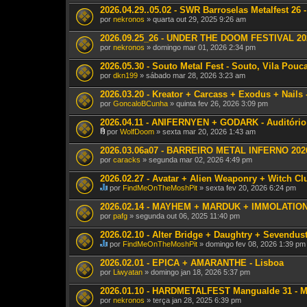
2026.04.29..05.02 - SWR Barroselas Metalfest 26 
por
nekronos
» quarta out 29, 2025 9:26 am
2026.09.25_26 - UNDER THE DOOM FESTIVAL 202
por
nekronos
» domingo mar 01, 2026 2:34 pm
2026.05.30 - Souto Metal Fest - Souto, Vila Pouc
por
dkn199
» sábado mar 28, 2026 3:23 am
2026.03.20 - Kreator + Carcass + Exodus + Nails 
por
GoncaloBCunha
» quinta fev 26, 2026 3:09 pm
2026.04.11 - ANIFERNYEN + GODARK - Auditório
por
WolfDoom
» sexta mar 20, 2026 1:43 am
A
n
2026.03.06a07 - BARREIRO METAL INFERNO 2026 
e
por
caracks
» segunda mar 02, 2026 4:49 pm
x
o
2026.02.27 - Avatar + Alien Weaponry + Witch Cl
(
s
por
FindMeOnTheMoshPit
» sexta fev 20, 2026 6:24 pm
E
)
s
2026.02.14 - MAYHEM + MARDUK + IMMOLATION
t
por
pafg
» segunda out 06, 2025 11:40 pm
e
T
2026.02.10 - Alter Bridge + Daughtry + Sevendust
ó
p
por
FindMeOnTheMoshPit
» domingo fev 08, 2026 1:39 pm
E
i
s
c
2026.02.01 - EPICA + AMARANTHE - Lisboa
t
o
por
Liwyatan
» domingo jan 18, 2026 5:37 pm
e
t
T
e
2026.01.10 - HARDMETALFEST Mangualde 31 - 
ó
m
por
p
nekronos
» terça jan 28, 2025 6:39 pm
u