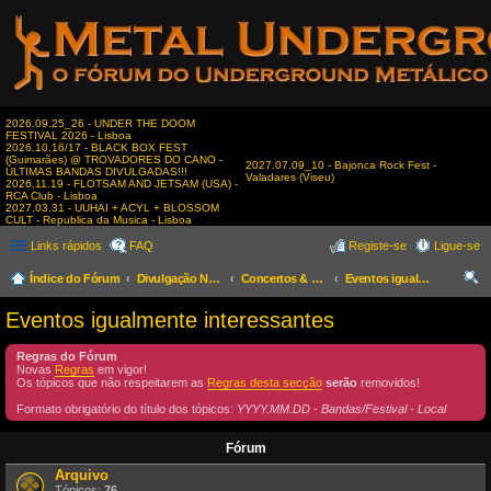
2026.09.25_26 - UNDER THE DOOM
FESTIVAL 2026 - Lisboa
2026.10.16/17 - BLACK BOX FEST
(Guimarães) @ TROVADORES DO CANO -
2027.07.09_10 - Bajonca Rock Fest -
ÚLTIMAS BANDAS DIVULGADAS!!!
Valadares (Viseu)
2026.11.19 - FLOTSAM AND JETSAM (USA) -
RCA Club - Lisboa
2027.03.31 - UUHAI + ACYL + BLOSSOM
CULT - Republica da Musica - Lisboa
Links rápidos
FAQ
Registe-se
Ligue-se
Índice do Fórum
Divulgação Nacional
Concertos & Eventos
Eventos igualmente interessantes
es
Eventos igualmente interessantes
qui
Regras do Fórum
sar
Novas
Regras
em vigor!
Os tópicos que não respeitarem as
Regras desta secção
serão
removidos!
Formato obrigatório do título dos tópicos:
YYYY.MM.DD - Bandas/Festival - Local
Fórum
Arquivo
Tópicos:
76