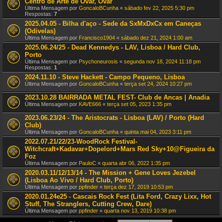
Centro de Arte de Ovar, Ovar
Última Mensagem por
GoncaloBCunha
«
sábado fev 22, 2025 5:30 pm
Respostas:
7
2025.04.05 - Bilha d'aço - Sede da SxMxDxCx em Caneças
(Odivelas)
Última Mensagem por
Francisco1904
«
sábado dez 21, 2024 1:00 am
2025.06.24/25 - Dead Kennedys - LAV, Lisboa / Hard Club,
Porto
Última Mensagem por
Psychoneurosis
«
segunda nov 18, 2024 11:18 pm
Respostas:
1
2024.11.10 - Steve Hackett - Campo Pequeno, Lisboa
Última Mensagem por
GoncaloBCunha
«
terça set 24, 2024 10:27 pm
2023.10.28 BAIRRADA METAL FEST- Club de Ancas | Anadia
Última Mensagem por
KAVE666
«
terça set 05, 2023 1:35 pm
2023.06.23/24 - The Aristocrats - Lisboa (LAV) / Porto (Hard
Club)
Última Mensagem por
GoncaloBCunha
«
quinta mai 04, 2023 3:11 pm
2022.07.21/22/23-WoodRock Festival-
Witchcraft+Kadavar+Dopelord+Mars Red Sky+10@Figueira da
Foz
Última Mensagem por
PauloC
«
quarta abr 06, 2022 1:35 pm
2020.03.11/12/13/14 - The Mission + Gene Loves Jezebel
(Lisboa Ao Vivo / Hard Club, Porto)
Última Mensagem por
ppfinder
«
terça dez 17, 2019 10:53 pm
2020.01.24e25 - Cascais Rock Fest (Lita Ford, Crazy Lixx, Hot
Stuff, The Stranglers, Cutting Crew, Dare)
Última Mensagem por
ppfinder
«
quarta nov 13, 2019 10:38 pm