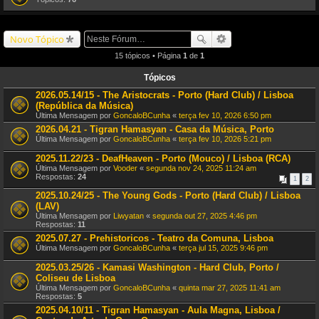
Novo Tópico
15 tópicos • Página
1
de
1
Tópicos
2026.05.14/15 - The Aristocrats - Porto (Hard Club) / Lisboa
(República da Música)
Última Mensagem por
GoncaloBCunha
«
terça fev 10, 2026 6:50 pm
2026.04.21 - Tigran Hamasyan - Casa da Música, Porto
Última Mensagem por
GoncaloBCunha
«
terça fev 10, 2026 5:21 pm
2025.11.22/23 - DeafHeaven - Porto (Mouco) / Lisboa (RCA)
Última Mensagem por
Vooder
«
segunda nov 24, 2025 11:24 am
Respostas:
24
1
2
2025.10.24/25 - The Young Gods - Porto (Hard Club) / Lisboa
(LAV)
Última Mensagem por
Liwyatan
«
segunda out 27, 2025 4:46 pm
Respostas:
11
2025.07.27 - Prehistoricos - Teatro da Comuna, Lisboa
Última Mensagem por
GoncaloBCunha
«
terça jul 15, 2025 9:46 pm
2025.03.25/26 - Kamasi Washington - Hard Club, Porto /
Coliseu de Lisboa
Última Mensagem por
GoncaloBCunha
«
quinta mar 27, 2025 11:41 am
Respostas:
5
2025.04.10/11 - Tigran Hamasyan - Aula Magna, Lisboa /