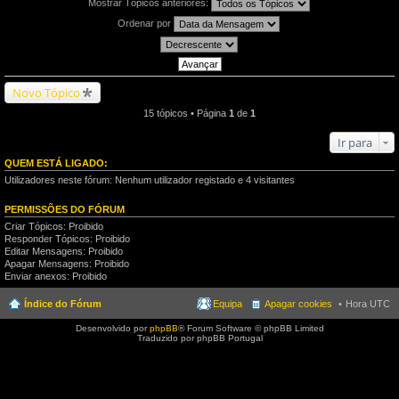
Mostrar Tópicos anteriores:
Ordenar por
Novo Tópico
15 tópicos • Página
1
de
1
Ir para
QUEM ESTÁ LIGADO:
Utilizadores neste fórum: Nenhum utilizador registado e 4 visitantes
PERMISSÕES DO FÓRUM
Criar Tópicos: Proibido
Responder Tópicos: Proibido
Editar Mensagens: Proibido
Apagar Mensagens: Proibido
Enviar anexos: Proibido
Índice do Fórum
Equipa
Apagar cookies
Hora UTC
Desenvolvido por
phpBB
® Forum Software © phpBB Limited
Traduzido por phpBB Portugal